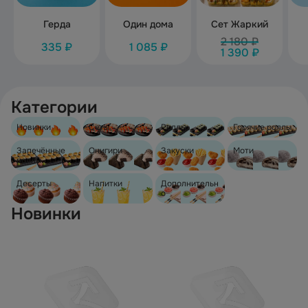
Герда
Один дома
Сет Жаркий
2 180 ₽
335 ₽
1 085 ₽
1 390 ₽
Категории
Новинки
Сеты
Роллы
Горячие роллы
Запечённые
Онигири
Закуски
Моти
роллы
Десерты
Напитки
Дополнительн
о
Новинки