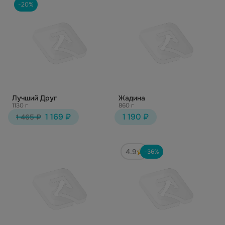
-20%
Лучший Друг
Жадина
1130 г
860 г
1 169 ₽
1 190 ₽
1 465 ₽
4.9
-36%