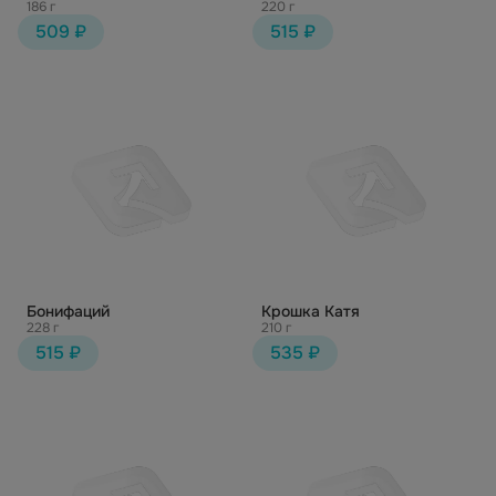
186 г
220 г
509 ₽
515 ₽
Бонифаций
Крошка Катя
228 г
210 г
515 ₽
535 ₽