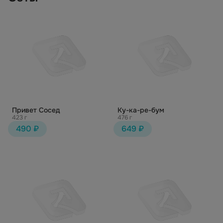
Привет Сосед
Ку-ка-ре-бум
423 г
476 г
490 ₽
649 ₽