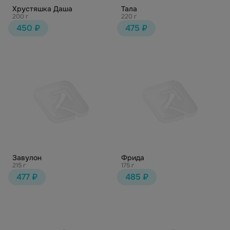
Хрустяшка Даша
Тала
200 г
220 г
450 ₽
475 ₽
Завулон
Фрида
215 г
175 г
477 ₽
485 ₽