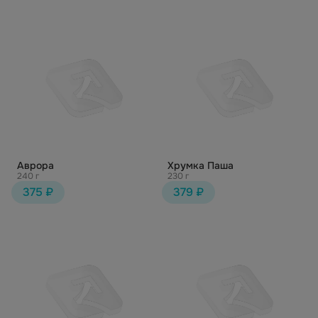
Аврора
Хрумка Паша
240 г
230 г
375 ₽
379 ₽