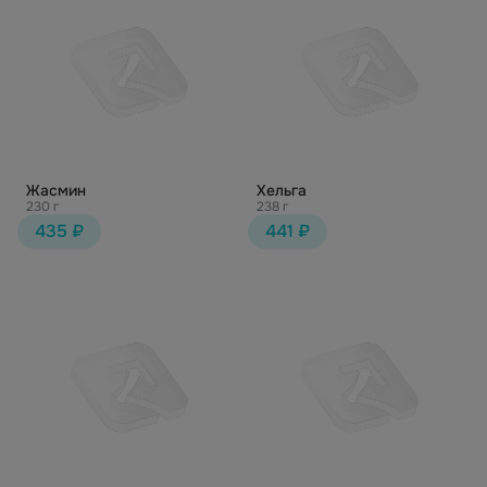
Жасмин
Хельга
230 г
238 г
435 ₽
441 ₽