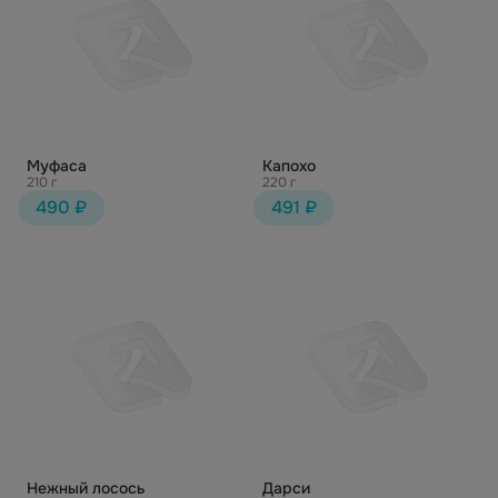
Муфаса
Капохо
210 г
220 г
490 ₽
491 ₽
Нежный лосось
Дарси