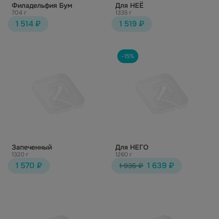
Филадельфия Бум
Для НЕЁ
704 г
1335 г
1 514 ₽
1 519 ₽
-15%
Запеченный
Для НЕГО
1320 г
1260 г
1 570 ₽
1 639 ₽
1 935 ₽