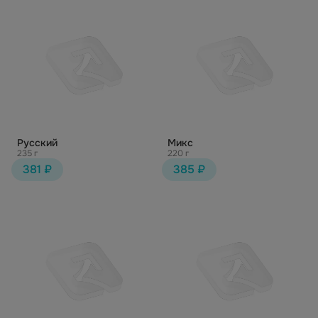
Русский
Микс
235 г
220 г
381 ₽
385 ₽