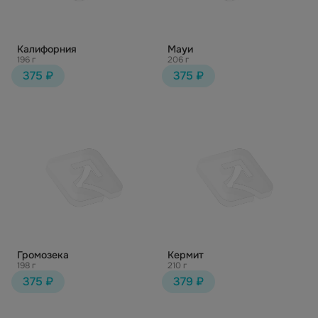
Калифорния
Мауи
196 г
206 г
375 ₽
375 ₽
Громозека
Кермит
198 г
210 г
375 ₽
379 ₽