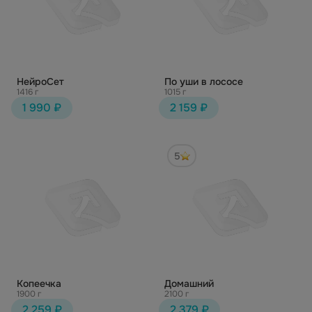
НейроСет
По уши в лососе
1416 г
1015 г
1 990 ₽
2 159 ₽
5
Копеечка
Домашний
1900 г
2100 г
2 259 ₽
2 379 ₽