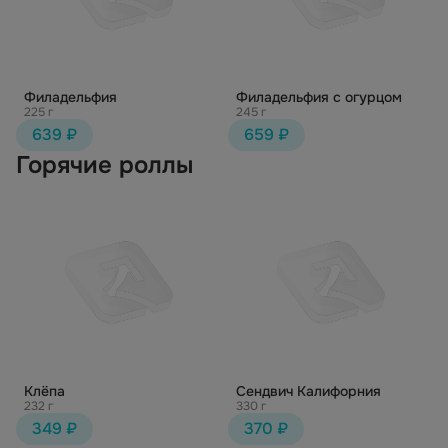
Филадельфия
Филадельфия с огурцом
225 г
245 г
639 ₽
659 ₽
Горячие роллы
Клёпа
Сендвич Калифорния
232 г
330 г
349 ₽
370 ₽