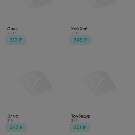
Олаф
Хей Хей
220 г.
210 г
319 ₽
345 ₽
Элмо
Трубадур
215 г
207 г
347 ₽
351 ₽