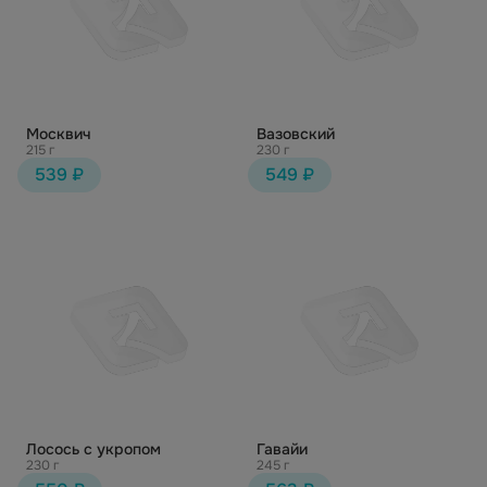
Москвич
Вазовский
215 г
230 г
539 ₽
549 ₽
Лосось с укропом
Гавайи
230 г
245 г