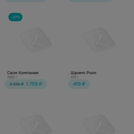
-20%
Своя Компания
Шримп Ролл
1680 г
155 г
1 759 ₽
419 ₽
2 210 ₽