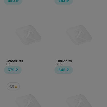
550 ₽
563 ₽
Себастьян
Гильермо
215 г
220 г
579 ₽
645 ₽
4.5