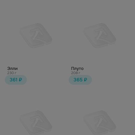
Элли
Плуто
230 г
208 г
361 ₽
365 ₽