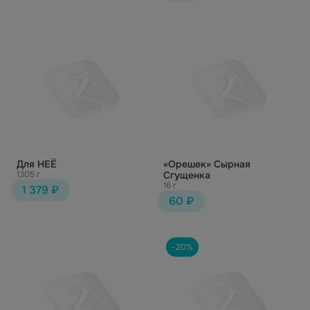
Для НЕЁ
«Орешек» Сырная
1305 г
Сгущенка
16 г
1 379 ₽
60 ₽
-20%