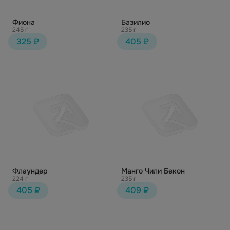
Фиона
Базилио
245 г
235 г
325 ₽
405 ₽
Флаундер
Манго Чили Бекон
224 г
235 г
405 ₽
409 ₽