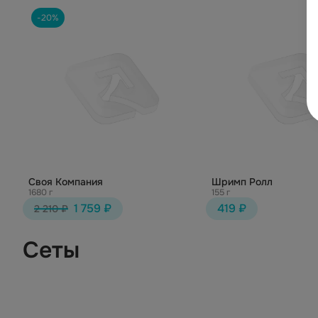
-20%
Своя Компания
Шримп Ролл
1680 г
155 г
1 759 ₽
419 ₽
2 210 ₽
Сеты