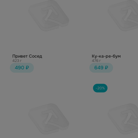
Привет Сосед
Ку-ка-ре-бум
423 г
476 г
490 ₽
649 ₽
-20%