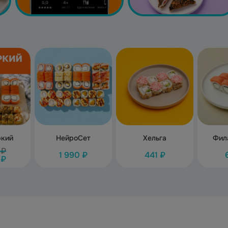
ркий
НейроСет
Хельга
Фил
 ₽
1 990 ₽
441 ₽
 ₽