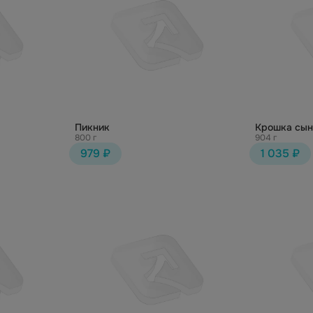
Пикник
Крошка сын
800 г
904 г
979 ₽
1 035 ₽