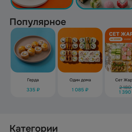
Популярное
Герда
Один дома
Сет Жа
2 180
335 ₽
1 085 ₽
1 390
Категории