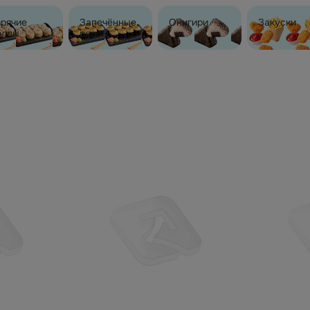
орячие
Запечённые
Онигири
Закуски
оллы
роллы