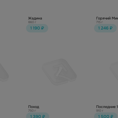
Жадина
Горячий Ми
860 г
715 г
1 190 ₽
1 246 ₽
Поход
Последние 
750 г
910 г
1 390 ₽
1 500 ₽