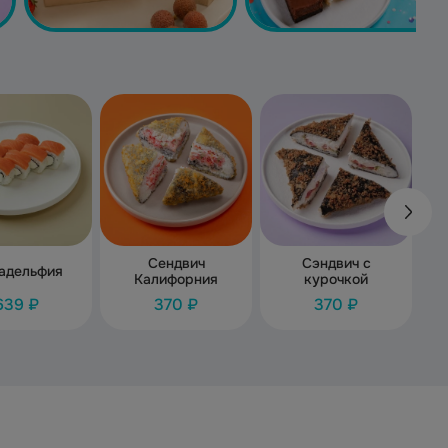
Сендвич
Сэндвич с
адельфия
Калифорния
курочкой
639 ₽
370 ₽
370 ₽