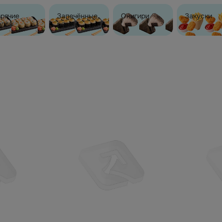
орячие
Запечённые
Онигири
Закуски
оллы
роллы