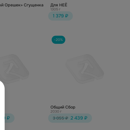
й Орешек» Сгущенка
Для НЕЁ
1305 г
1 379 ₽
-20%
г
Общий Сбор
2030 г
169 ₽
2 439 ₽
3 055 ₽