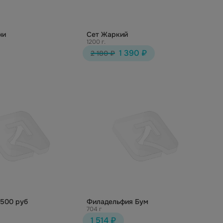
ни
Сет Жаркий
1200 г.
1 390 ₽
2 180 ₽
1500 руб
Филадельфия Бум
704 г
1 514 ₽