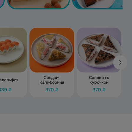
Сендвич
Сэндвич с
адельфия
Калифорния
курочкой
639 ₽
370 ₽
370 ₽