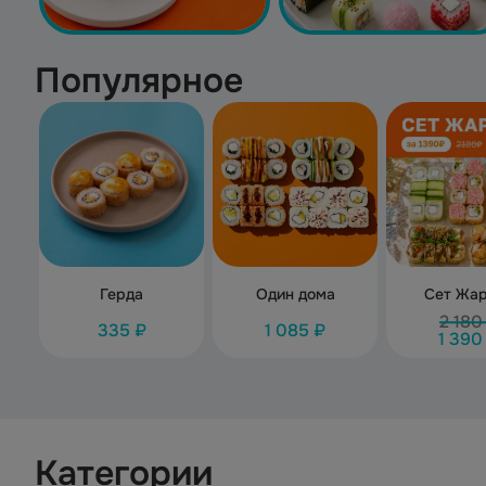
Популярное
Герда
Один дома
Сет Жа
2 180
335 ₽
1 085 ₽
1 390
Категории