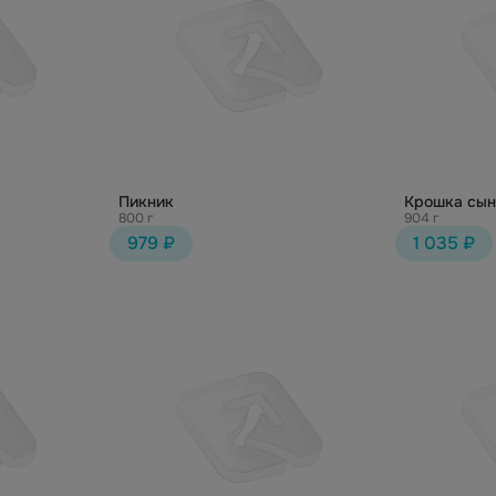
Пикник
Крошка сын
800 г
904 г
979 ₽
1 035 ₽