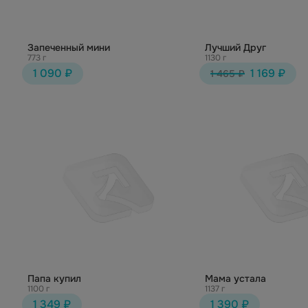
Запеченный мини
Лучший Друг
773 г
1130 г
1 090 ₽
1 169 ₽
1 465 ₽
Папа купил
Мама устала
1100 г
1137 г
1 349 ₽
1 390 ₽