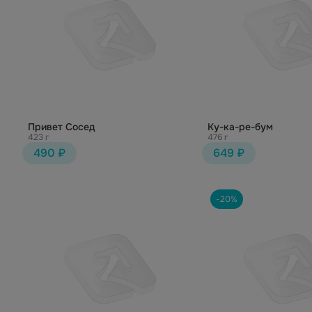
Привет Сосед
Ку-ка-ре-бум
423 г
476 г
490 ₽
649 ₽
-20%