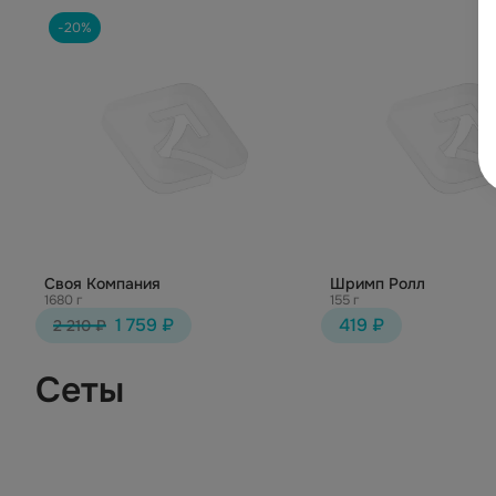
-20%
Своя Компания
Шримп Ролл
1680 г
155 г
1 759 ₽
419 ₽
2 210 ₽
Сеты