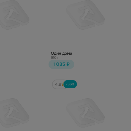
Один дома
910 г
1 085 ₽
4.9
-36%