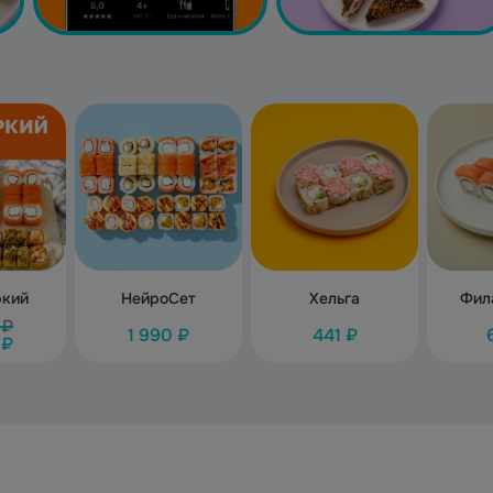
ркий
НейроСет
Хельга
Фил
 ₽
1 990 ₽
441 ₽
 ₽