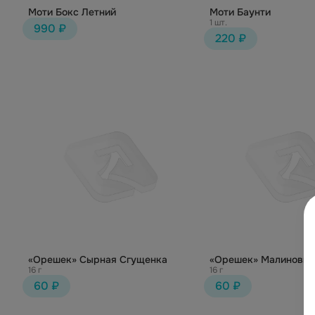
Моти Бокс Летний
Моти Баунти
1 шт.
990 ₽
220 ₽
«Орешек» Сырная Сгущенка
«Орешек» Малиновый
16 г
16 г
60 ₽
60 ₽