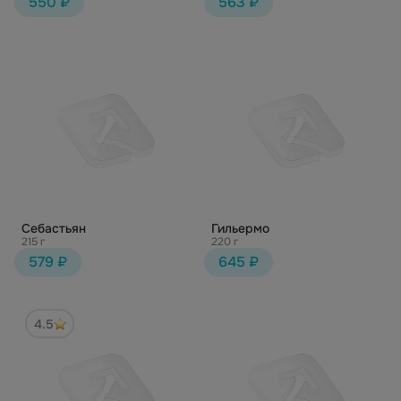
550 ₽
563 ₽
Себастьян
Гильермо
215 г
220 г
579 ₽
645 ₽
4.5