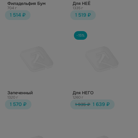
Филадельфия Бум
Для НЕЁ
704 г
1335 г
1 514 ₽
1 519 ₽
-15%
Запеченный
Для НЕГО
1320 г
1260 г
1 570 ₽
1 639 ₽
1 935 ₽