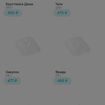
Хрустяшка Даша
Тала
200 г
220 г
450 ₽
475 ₽
Завулон
Фрида
215 г
175 г
477 ₽
485 ₽