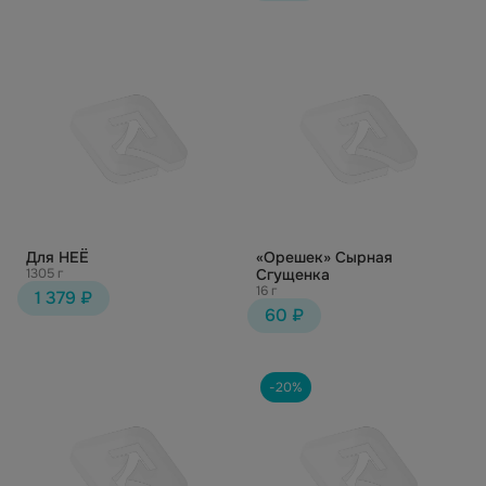
Для НЕЁ
«Орешек» Сырная
1305 г
Сгущенка
16 г
1 379 ₽
60 ₽
-20%