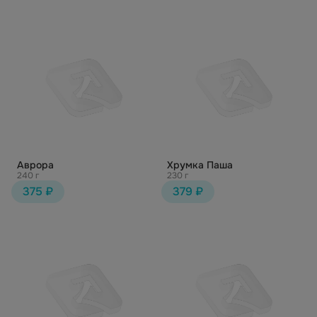
Аврора
Хрумка Паша
240 г
230 г
375 ₽
379 ₽