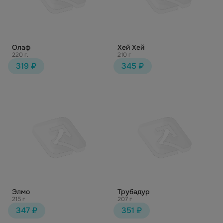
Олаф
Хей Хей
220 г.
210 г
319 ₽
345 ₽
Элмо
Трубадур
215 г
207 г
347 ₽
351 ₽