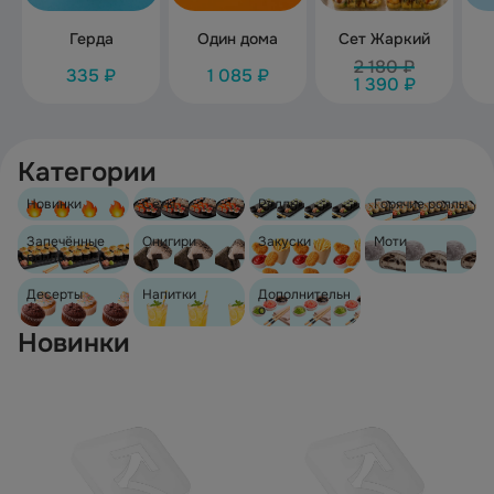
Герда
Один дома
Сет Жаркий
2 180 ₽
335 ₽
1 085 ₽
1 390 ₽
Категории
Новинки
Сеты
Роллы
Горячие роллы
Запечённые
Онигири
Закуски
Моти
роллы
Десерты
Напитки
Дополнительн
о
Новинки