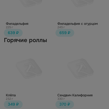
Филадельфия
Филадельфия с огурцом
225 г
245 г
639 ₽
659 ₽
Горячие роллы
Клёпа
Сендвич Калифорния
232 г
330 г
349 ₽
370 ₽