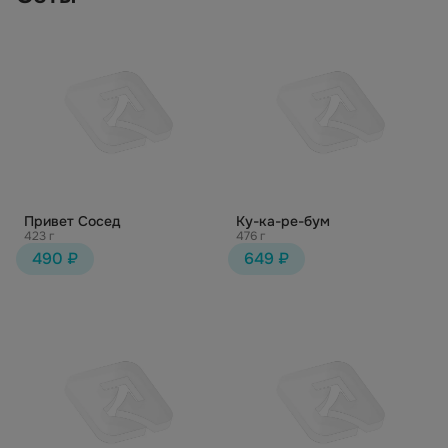
Привет Сосед
Ку-ка-ре-бум
423 г
476 г
490 ₽
649 ₽