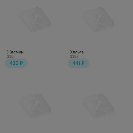
Жасмин
Хельга
230 г
238 г
435 ₽
441 ₽