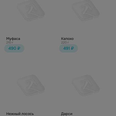
Муфаса
Капохо
210 г
220 г
490 ₽
491 ₽
Нежный лосось
Дарси