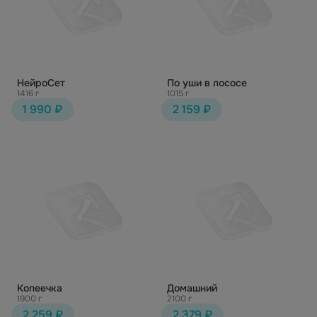
НейроСет
По уши в лососе
1416 г
1015 г
1 990 ₽
2 159 ₽
Копеечка
Домашний
1900 г
2100 г
2 259 ₽
2 379 ₽