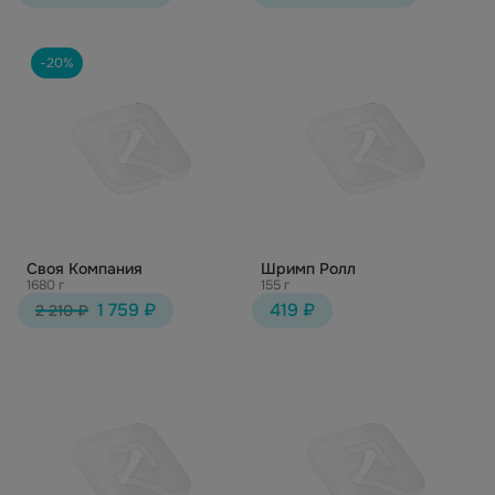
-20%
Своя Компания
Шримп Ролл
1680 г
155 г
1 759 ₽
419 ₽
2 210 ₽