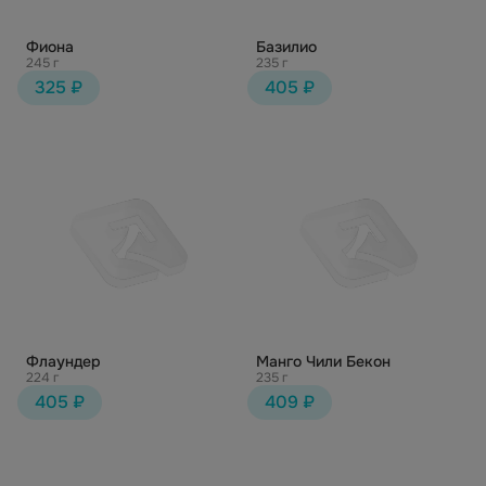
Фиона
Базилио
245 г
235 г
325 ₽
405 ₽
Флаундер
Манго Чили Бекон
224 г
235 г
405 ₽
409 ₽