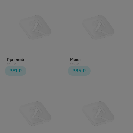
Русский
Микс
235 г
220 г
381 ₽
385 ₽