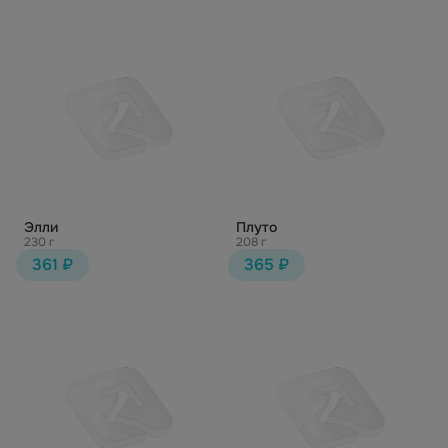
Элли
Плуто
230 г
208 г
361 ₽
365 ₽