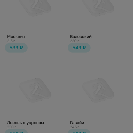
Москвич
Вазовский
215 г
230 г
539 ₽
549 ₽
Лосось с укропом
Гавайи
230 г
245 г