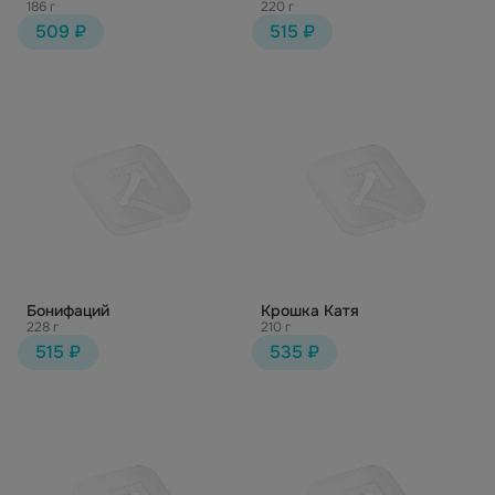
186 г
220 г
509 ₽
515 ₽
Бонифаций
Крошка Катя
228 г
210 г
515 ₽
535 ₽