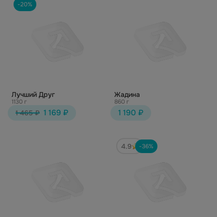
-20%
Лучший Друг
Жадина
1130 г
860 г
1 169 ₽
1 190 ₽
1 465 ₽
4.9
-36%