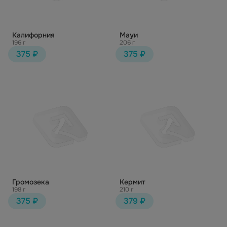
Калифорния
Мауи
196 г
206 г
375 ₽
375 ₽
Громозека
Кермит
198 г
210 г
375 ₽
379 ₽