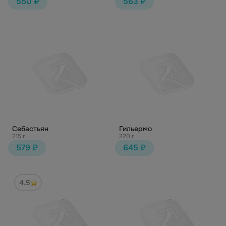
550 ₽
563 ₽
Себастьян
Гильермо
215 г
220 г
579 ₽
645 ₽
4.5