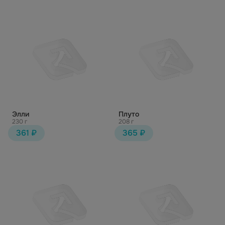
Элли
Плуто
230 г
208 г
361 ₽
365 ₽