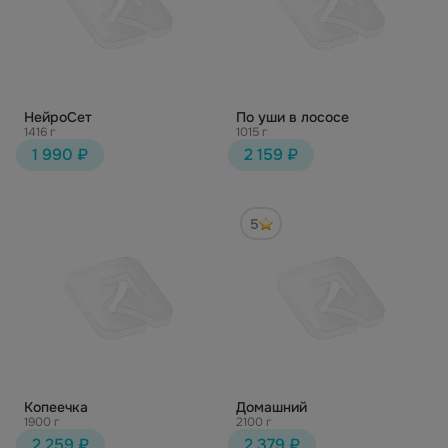
НейроСет
По уши в лососе
1416 г
1015 г
1 990 ₽
2 159 ₽
5
Копеечка
Домашний
1900 г
2100 г
2 259 ₽
2 379 ₽