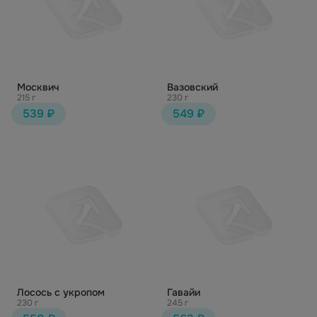
Москвич
Вазовский
215 г
230 г
539 ₽
549 ₽
Лосось с укропом
Гавайи
230 г
245 г