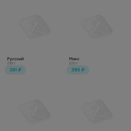
Русский
Микс
235 г
220 г
381 ₽
385 ₽