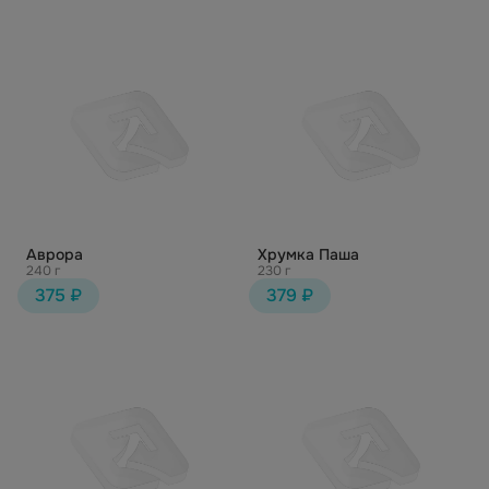
Аврора
Хрумка Паша
240 г
230 г
375 ₽
379 ₽