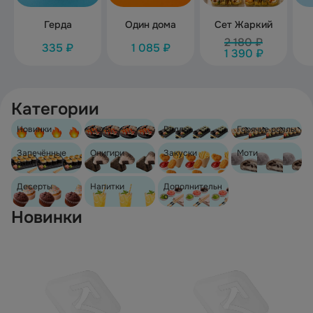
Герда
Один дома
Сет Жаркий
2 180 ₽
335 ₽
1 085 ₽
1 390 ₽
Категории
Новинки
Сеты
Роллы
Горячие роллы
Запечённые
Онигири
Закуски
Моти
роллы
Десерты
Напитки
Дополнительн
о
Новинки