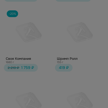
-20%
Своя Компания
Шримп Ролл
1680 г
155 г
1 759 ₽
419 ₽
2 210 ₽