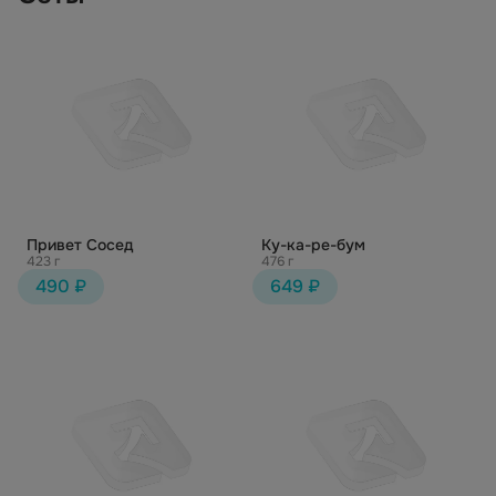
Привет Сосед
Ку-ка-ре-бум
423 г
476 г
490 ₽
649 ₽