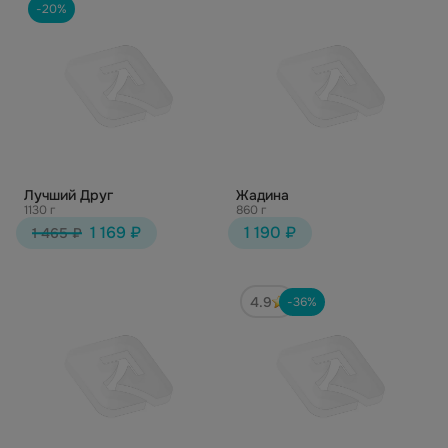
-20%
Лучший Друг
Жадина
1130 г
860 г
1 169 ₽
1 190 ₽
1 465 ₽
4.9
-36%