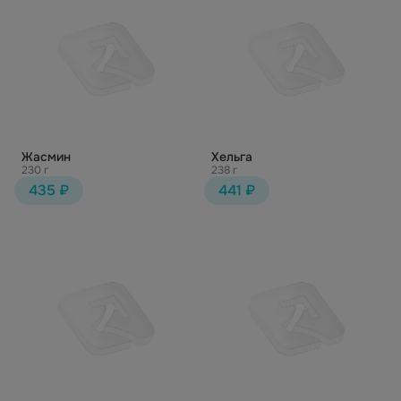
Жасмин
Хельга
230 г
238 г
435 ₽
441 ₽