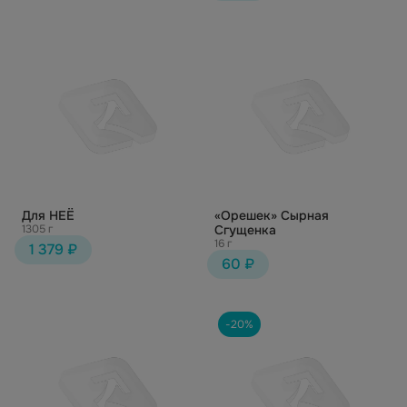
Для НЕЁ
«Орешек» Сырная
1305 г
Сгущенка
16 г
1 379 ₽
60 ₽
-20%