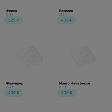
Фиона
Базилио
245 г
235 г
325 ₽
405 ₽
Флаундер
Манго Чили Бекон
224 г
235 г
405 ₽
409 ₽