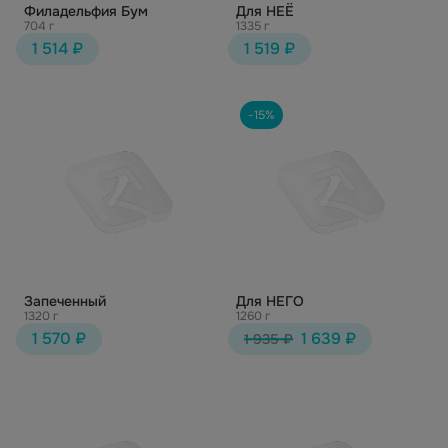
Филадельфия Бум
Для НЕЁ
704 г
1335 г
1 514 ₽
1 519 ₽
-15%
Запеченный
Для НЕГО
1320 г
1260 г
1 570 ₽
1 639 ₽
1 935 ₽