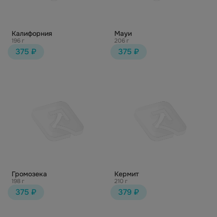
Калифорния
Мауи
196 г
206 г
375 ₽
375 ₽
Громозека
Кермит
198 г
210 г
375 ₽
379 ₽