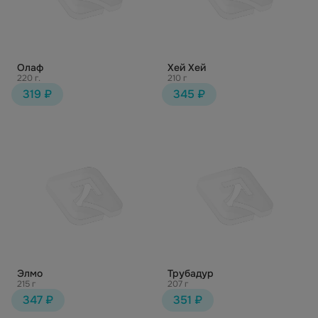
Олаф
Хей Хей
220 г.
210 г
319 ₽
345 ₽
Элмо
Трубадур
215 г
207 г
347 ₽
351 ₽