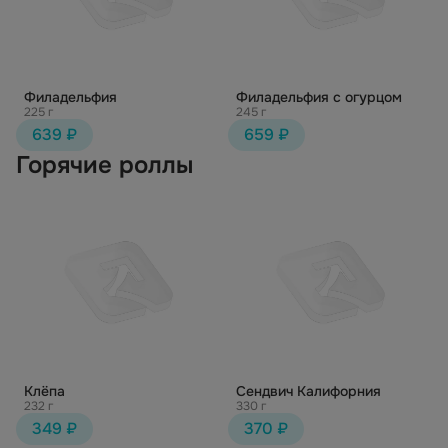
Филадельфия
Филадельфия с огурцом
225 г
245 г
639 ₽
659 ₽
Горячие роллы
Клёпа
Сендвич Калифорния
232 г
330 г
349 ₽
370 ₽