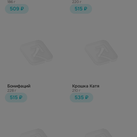
186 г
220 г
509 ₽
515 ₽
Бонифаций
Крошка Катя
228 г
210 г
515 ₽
535 ₽