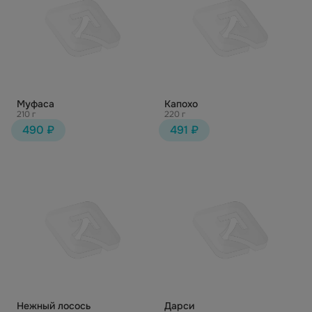
Муфаса
Капохо
210 г
220 г
490 ₽
491 ₽
Нежный лосось
Дарси