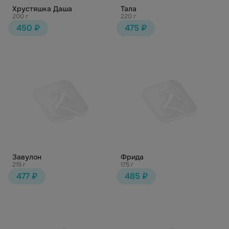
Хрустяшка Даша
Тала
200 г
220 г
450 ₽
475 ₽
Завулон
Фрида
215 г
175 г
477 ₽
485 ₽