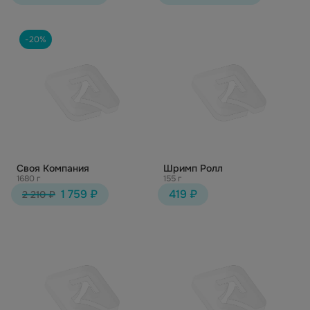
-20%
Своя Компания
Шримп Ролл
1680 г
155 г
1 759 ₽
419 ₽
2 210 ₽