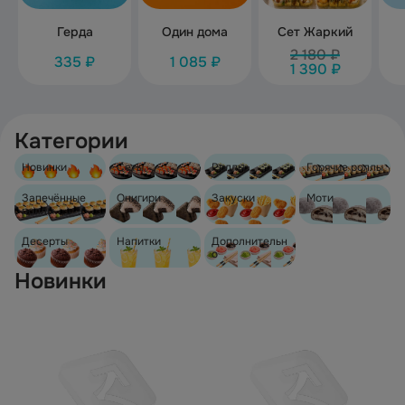
Герда
Один дома
Сет Жаркий
2 180 ₽
335 ₽
1 085 ₽
1 390 ₽
Категории
Новинки
Сеты
Роллы
Горячие роллы
Запечённые
Онигири
Закуски
Моти
роллы
Десерты
Напитки
Дополнительн
о
Новинки