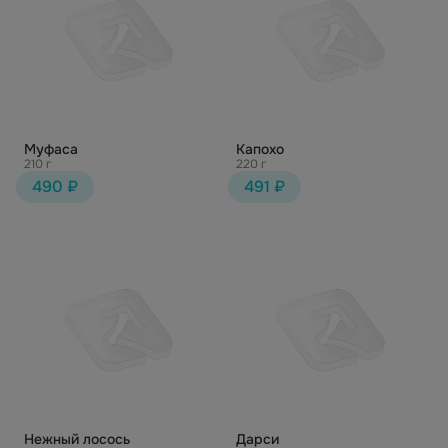
Муфаса
Капохо
210 г
220 г
490 ₽
491 ₽
Нежный лосось
Дарси