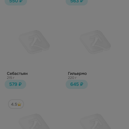
550 ₽
563 ₽
Себастьян
Гильермо
215 г
220 г
579 ₽
645 ₽
4.5