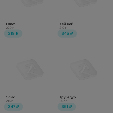
Олаф
Хей Хей
220 г.
210 г
319 ₽
345 ₽
Элмо
Трубадур
215 г
207 г
347 ₽
351 ₽