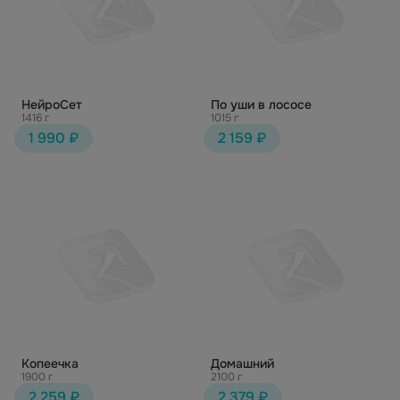
НейроСет
По уши в лососе
1416 г
1015 г
1 990 ₽
2 159 ₽
Копеечка
Домашний
1900 г
2100 г
2 259 ₽
2 379 ₽