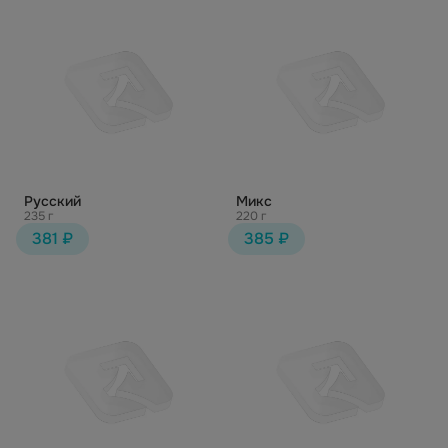
Русский
Микс
235 г
220 г
381 ₽
385 ₽