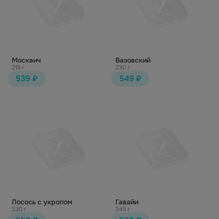
Москвич
Вазовский
215 г
230 г
539 ₽
549 ₽
Лосось с укропом
Гавайи
230 г
245 г