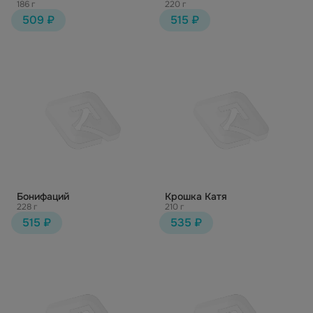
186 г
220 г
509 ₽
515 ₽
Бонифаций
Крошка Катя
228 г
210 г
515 ₽
535 ₽