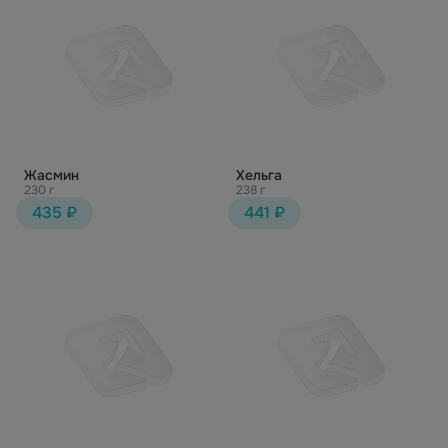
Жасмин
Хельга
230 г
238 г
435 ₽
441 ₽