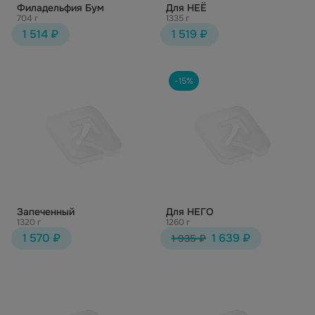
Филадельфия Бум
Для НЕЁ
704 г
1335 г
1 514 ₽
1 519 ₽
-15%
Запеченный
Для НЕГО
1320 г
1260 г
1 570 ₽
1 639 ₽
1 935 ₽