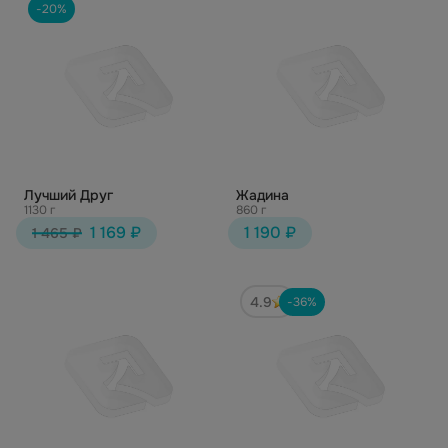
-20%
Лучший Друг
Жадина
1130 г
860 г
1 169 ₽
1 190 ₽
1 465 ₽
4.9
-36%