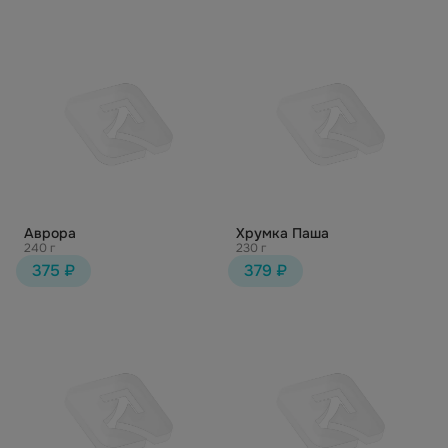
Аврора
Хрумка Паша
240 г
230 г
375 ₽
379 ₽