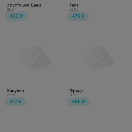
Хрустяшка Даша
Тала
200 г
220 г
450 ₽
475 ₽
Завулон
Фрида
215 г
175 г
477 ₽
485 ₽