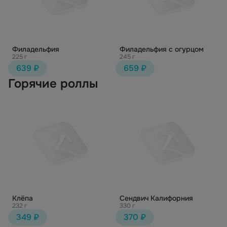
Филадельфия
Филадельфия с огурцом
225 г
245 г
639 ₽
659 ₽
Горячие роллы
Клёпа
Сендвич Калифорния
232 г
330 г
349 ₽
370 ₽