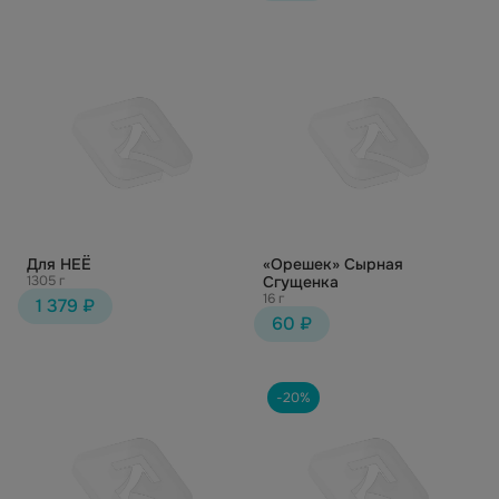
Для НЕЁ
«Орешек» Сырная
1305 г
Сгущенка
16 г
1 379 ₽
60 ₽
-20%