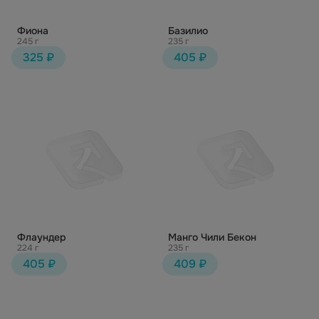
Фиона
Базилио
245 г
235 г
325 ₽
405 ₽
Флаундер
Манго Чили Бекон
224 г
235 г
405 ₽
409 ₽