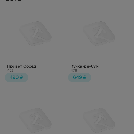
Привет Сосед
Ку-ка-ре-бум
423 г
476 г
490 ₽
649 ₽