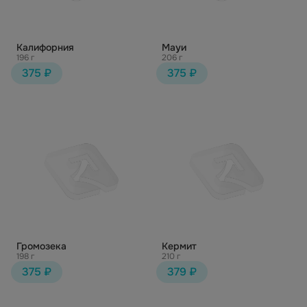
Калифорния
Мауи
196 г
206 г
375 ₽
375 ₽
Громозека
Кермит
198 г
210 г
375 ₽
379 ₽