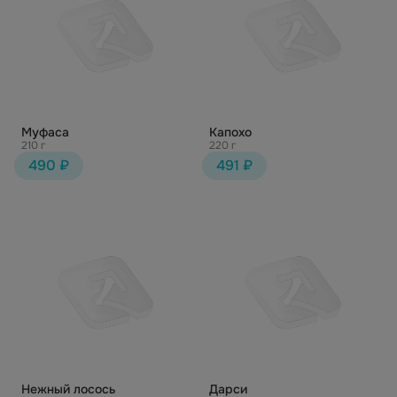
Муфаса
Капохо
210 г
220 г
490 ₽
491 ₽
Нежный лосось
Дарси