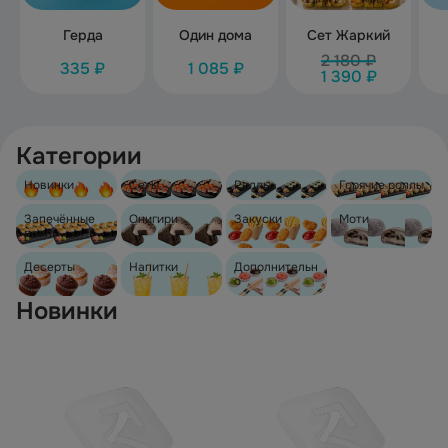
Герда
Один дома
Сет Жаркий
2 180 ₽
335 ₽
1 085 ₽
1 390 ₽
Категории
Новинки
Сеты
Роллы
Горячие роллы
Запечённые
Онигири
Закуски
Моти
роллы
Десерты
Напитки
Дополнительн
о
Новинки