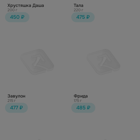
Хрустяшка Даша
Тала
200 г
220 г
450 ₽
475 ₽
Завулон
Фрида
215 г
175 г
477 ₽
485 ₽