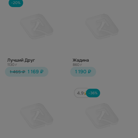
-20%
Лучший Друг
Жадина
1130 г
860 г
1 169 ₽
1 190 ₽
1 465 ₽
4.9
-36%