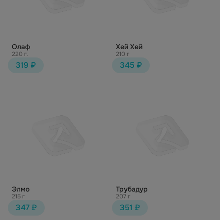
Олаф
Хей Хей
220 г.
210 г
319 ₽
345 ₽
Элмо
Трубадур
215 г
207 г
347 ₽
351 ₽