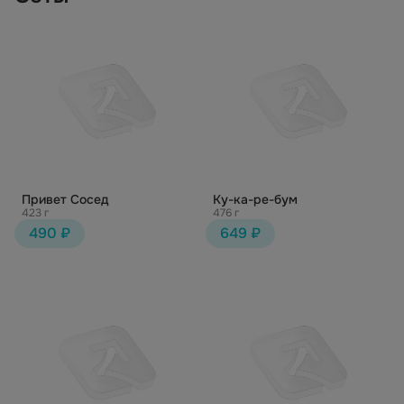
Привет Сосед
Ку-ка-ре-бум
423 г
476 г
490 ₽
649 ₽