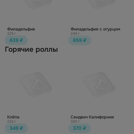
Филадельфия
Филадельфия с огурцом
225 г
245 г
639 ₽
659 ₽
Горячие роллы
Клёпа
Сендвич Калифорния
232 г
330 г
349 ₽
370 ₽