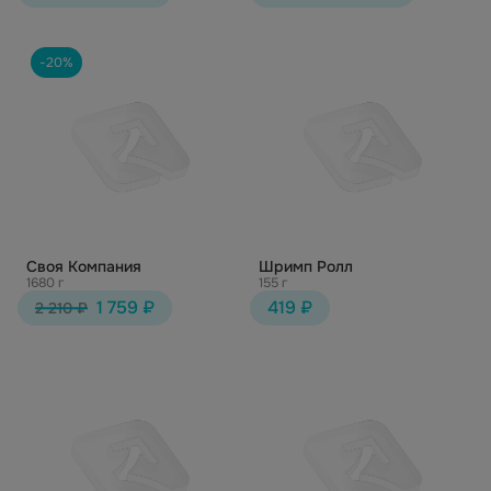
-20%
Своя Компания
Шримп Ролл
1680 г
155 г
1 759 ₽
419 ₽
2 210 ₽