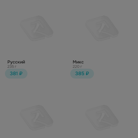
Русский
Микс
235 г
220 г
381 ₽
385 ₽