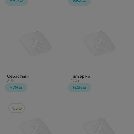
550 ₽
563 ₽
Себастьян
Гильермо
215 г
220 г
579 ₽
645 ₽
4.5