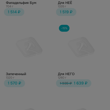
Филадельфия Бум
Для НЕЁ
704 г
1335 г
1 514 ₽
1 519 ₽
-15%
Запеченный
Для НЕГО
1320 г
1260 г
1 570 ₽
1 639 ₽
1 935 ₽