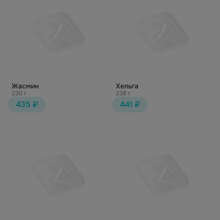
Жасмин
Хельга
230 г
238 г
435 ₽
441 ₽