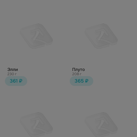
Элли
Плуто
230 г
208 г
361 ₽
365 ₽