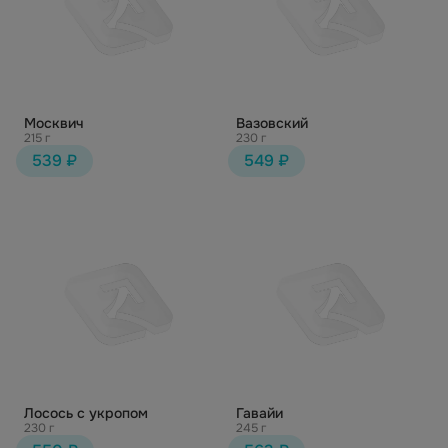
Москвич
Вазовский
215 г
230 г
539 ₽
549 ₽
Лосось с укропом
Гавайи
230 г
245 г