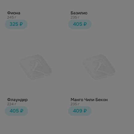
Фиона
Базилио
245 г
235 г
325 ₽
405 ₽
Флаундер
Манго Чили Бекон
224 г
235 г
405 ₽
409 ₽