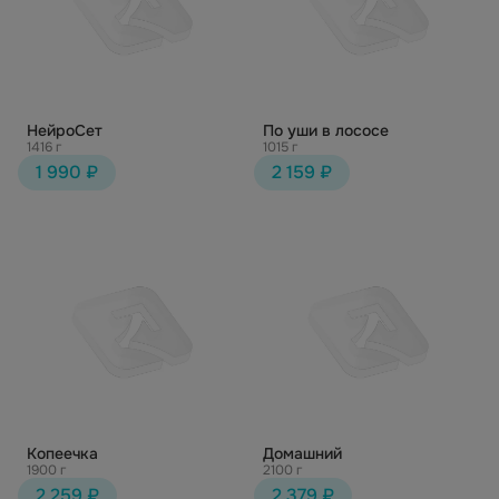
НейроСет
По уши в лососе
1416 г
1015 г
1 990 ₽
2 159 ₽
Копеечка
Домашний
1900 г
2100 г
2 259 ₽
2 379 ₽