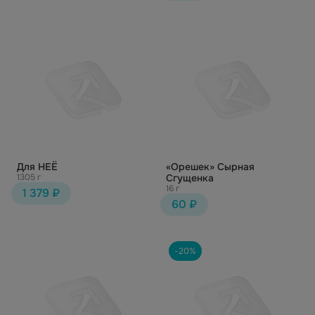
Для НЕЁ
«Орешек» Сырная
1305 г
Сгущенка
16 г
1 379 ₽
60 ₽
-20%