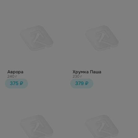
Аврора
Хрумка Паша
240 г
230 г
375 ₽
379 ₽