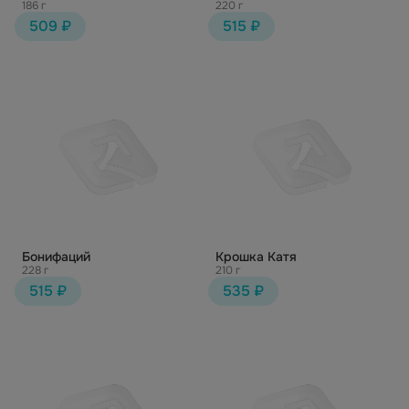
186 г
220 г
509 ₽
515 ₽
Бонифаций
Крошка Катя
228 г
210 г
515 ₽
535 ₽