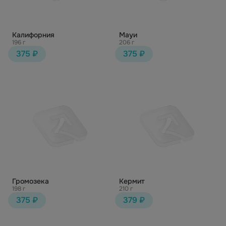
Калифорния
Мауи
196 г
206 г
375 ₽
375 ₽
Громозека
Кермит
198 г
210 г
375 ₽
379 ₽