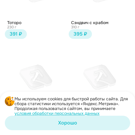
Тоторо
Сэндвич с крабом
230 г
310 г
391 ₽
395 ₽
Мы используем cookies для быстрой работы сайта. Для
сбора статистики используется «Яндекс.Метрика».
Продолжая пользоваться сайтом, вы принимаете
Сырный Иван
Чикен Хот
условия обработки персональных данных
250 г
237 г
395 ₽
401 ₽
Хорошо
Корзина
Каталог
Акции
Профиль