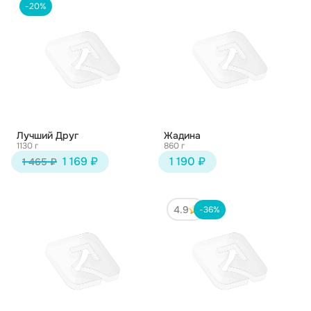
-20%
Лучший Друг
Жадина
1130 г
860 г
1 169 ₽
1 190 ₽
1 465 ₽
4.9
-36%