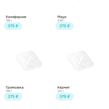
Калифорния
Мауи
196 г
206 г
375 ₽
375 ₽
Громозека
Кермит
198 г
210 г
375 ₽
379 ₽