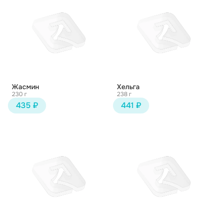
Жасмин
Хельга
230 г
238 г
435 ₽
441 ₽