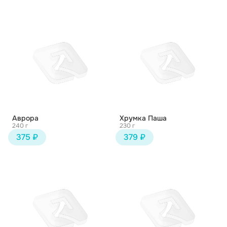
Аврора
Хрумка Паша
240 г
230 г
375 ₽
379 ₽