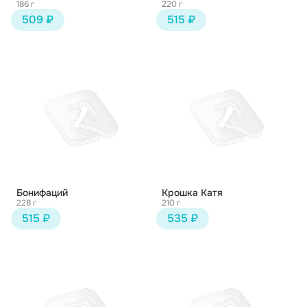
186 г
220 г
509 ₽
515 ₽
Бонифаций
Крошка Катя
228 г
210 г
515 ₽
535 ₽