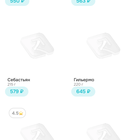
550 ₽
563 ₽
Себастьян
Гильермо
215 г
220 г
579 ₽
645 ₽
4.5