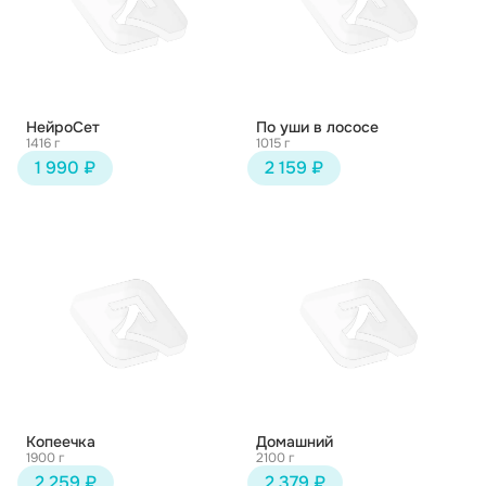
НейроСет
По уши в лососе
1416 г
1015 г
1 990 ₽
2 159 ₽
Копеечка
Домашний
1900 г
2100 г
2 259 ₽
2 379 ₽