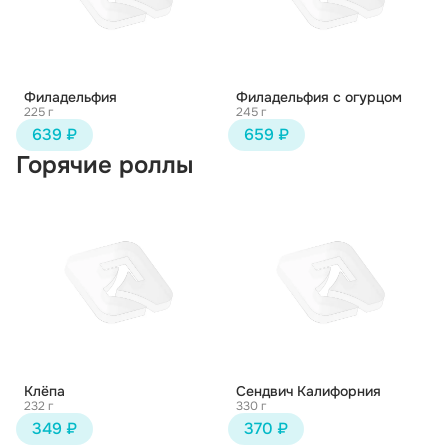
Филадельфия
Филадельфия с огурцом
225 г
245 г
639 ₽
659 ₽
Горячие роллы
Клёпа
Сендвич Калифорния
232 г
330 г
349 ₽
370 ₽