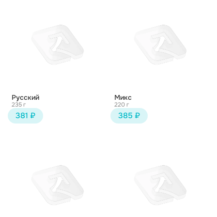
Русский
Микс
235 г
220 г
381 ₽
385 ₽