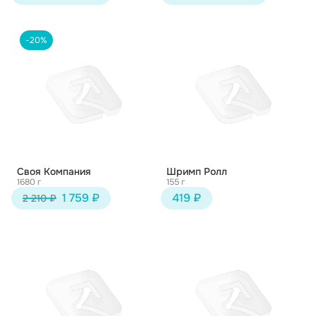
-20%
Своя Компания
Шримп Ролл
1680 г
155 г
1 759 ₽
419 ₽
2 210 ₽