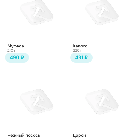
Муфаса
Капохо
210 г
220 г
490 ₽
491 ₽
Нежный лосось
Дарси