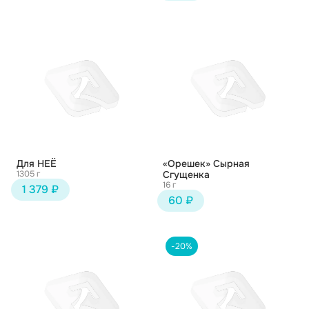
Для НЕЁ
«Орешек» Сырная
1305 г
Сгущенка
16 г
1 379 ₽
60 ₽
-20%