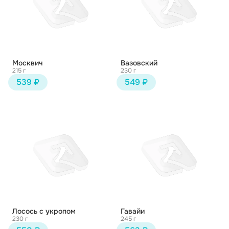
Москвич
Вазовский
215 г
230 г
539 ₽
549 ₽
Лосось с укропом
Гавайи
230 г
245 г