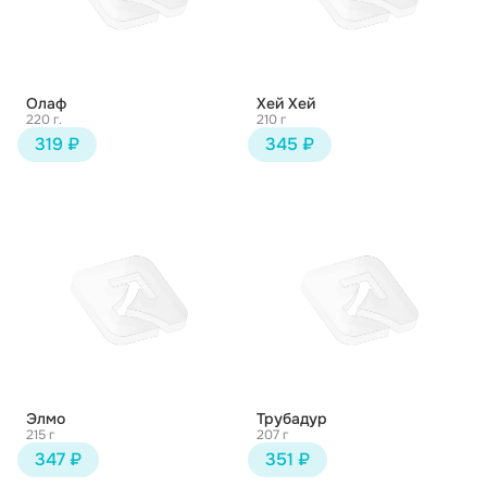
Олаф
Хей Хей
220 г.
210 г
319 ₽
345 ₽
Элмо
Трубадур
215 г
207 г
347 ₽
351 ₽