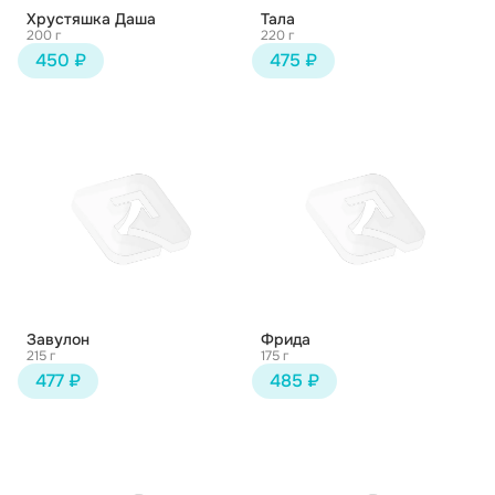
Хрустяшка Даша
Тала
200 г
220 г
450 ₽
475 ₽
Завулон
Фрида
215 г
175 г
477 ₽
485 ₽