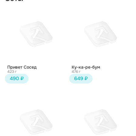
Привет Сосед
Ку-ка-ре-бум
423 г
476 г
490 ₽
649 ₽