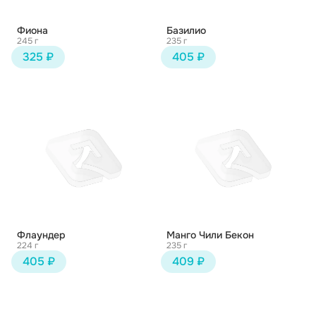
Фиона
Базилио
245 г
235 г
325 ₽
405 ₽
Флаундер
Манго Чили Бекон
224 г
235 г
405 ₽
409 ₽