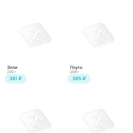
Элли
Плуто
230 г
208 г
361 ₽
365 ₽