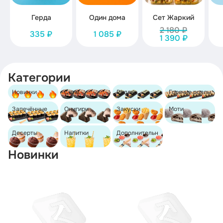
Герда
Один дома
Сет Жаркий
2 180 ₽
335 ₽
1 085 ₽
1 390 ₽
Категории
Новинки
Сеты
Роллы
Горячие роллы
Запечённые
Онигири
Закуски
Моти
роллы
Десерты
Напитки
Дополнительн
о
Новинки