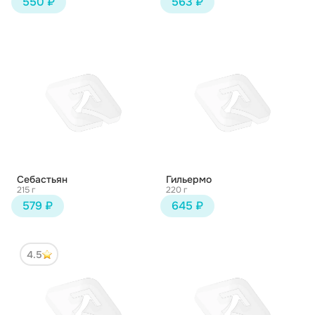
550 ₽
563 ₽
Себастьян
Гильермо
215 г
220 г
579 ₽
645 ₽
4.5