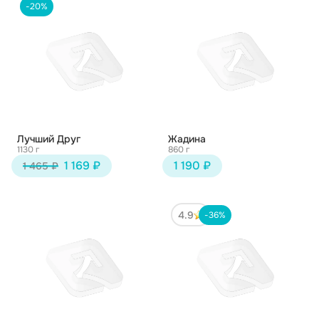
-20%
Лучший Друг
Жадина
1130 г
860 г
1 169 ₽
1 190 ₽
1 465 ₽
4.9
-36%