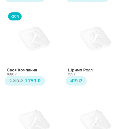
-20%
Своя Компания
Шримп Ролл
1680 г
155 г
1 759 ₽
419 ₽
2 210 ₽