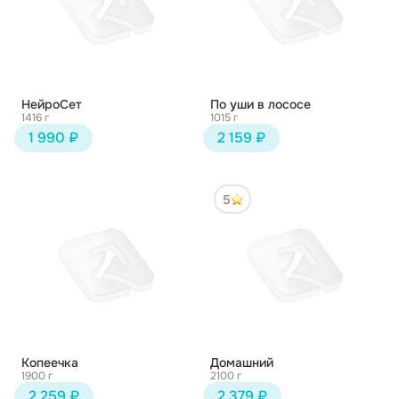
НейроСет
По уши в лососе
1416 г
1015 г
1 990 ₽
2 159 ₽
5
Копеечка
Домашний
1900 г
2100 г
2 259 ₽
2 379 ₽