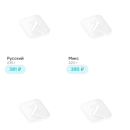
Русский
Микс
235 г
220 г
381 ₽
385 ₽