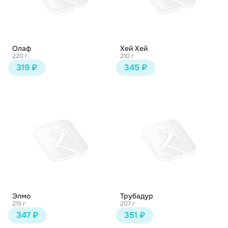
Олаф
Хей Хей
220 г.
210 г
319 ₽
345 ₽
Элмо
Трубадур
215 г
207 г
347 ₽
351 ₽