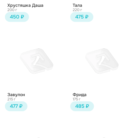
Хрустяшка Даша
Тала
200 г
220 г
450 ₽
475 ₽
Завулон
Фрида
215 г
175 г
477 ₽
485 ₽