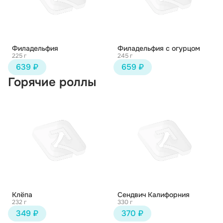
Филадельфия
Филадельфия с огурцом
225 г
245 г
639 ₽
659 ₽
Горячие роллы
Клёпа
Сендвич Калифорния
232 г
330 г
349 ₽
370 ₽