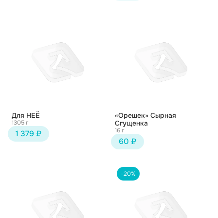
Для НЕЁ
«Орешек» Сырная
1305 г
Сгущенка
16 г
1 379 ₽
60 ₽
-20%