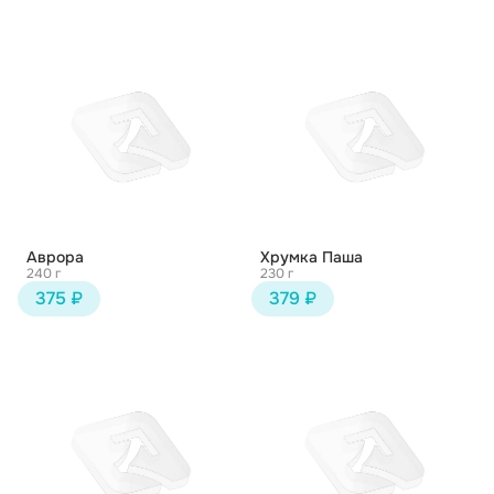
Аврора
Хрумка Паша
240 г
230 г
375 ₽
379 ₽