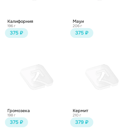
Калифорния
Мауи
196 г
206 г
375 ₽
375 ₽
Громозека
Кермит
198 г
210 г
375 ₽
379 ₽