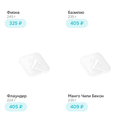
Фиона
Базилио
245 г
235 г
325 ₽
405 ₽
Флаундер
Манго Чили Бекон
224 г
235 г
405 ₽
409 ₽