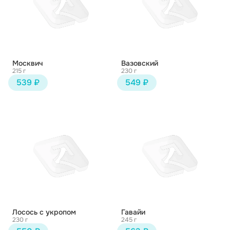
Москвич
Вазовский
215 г
230 г
539 ₽
549 ₽
Лосось с укропом
Гавайи
230 г
245 г