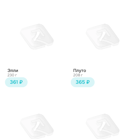
Элли
Плуто
230 г
208 г
361 ₽
365 ₽