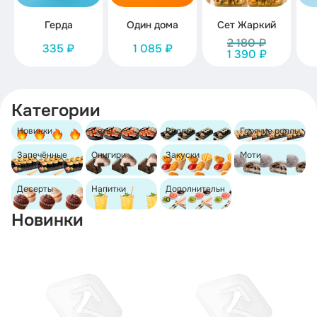
Герда
Один дома
Сет Жаркий
2 180 ₽
335 ₽
1 085 ₽
1 390 ₽
Категории
Новинки
Сеты
Роллы
Горячие роллы
Запечённые
Онигири
Закуски
Моти
роллы
Десерты
Напитки
Дополнительн
о
Новинки