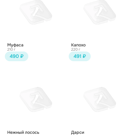
Муфаса
Капохо
210 г
220 г
490 ₽
491 ₽
Нежный лосось
Дарси