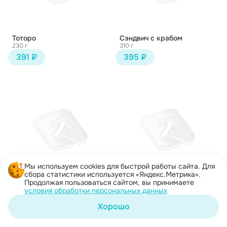
Тоторо
Сэндвич с крабом
230 г
310 г
391 ₽
395 ₽
Мы используем cookies для быстрой работы сайта. Для
сбора статистики используется «Яндекс.Метрика».
Продолжая пользоваться сайтом, вы принимаете
Сырный Иван
Чикен Хот
условия обработки персональных данных
250 г
237 г
395 ₽
401 ₽
Хорошо
Корзина
Каталог
Акции
Профиль