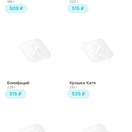
186 г
220 г
509 ₽
515 ₽
Бонифаций
Крошка Катя
228 г
210 г
515 ₽
535 ₽