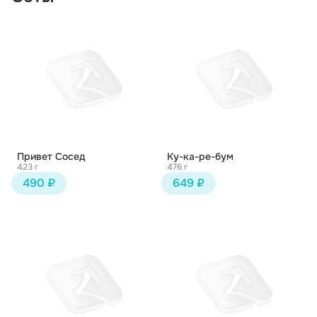
Привет Сосед
Ку-ка-ре-бум
423 г
476 г
490 ₽
649 ₽