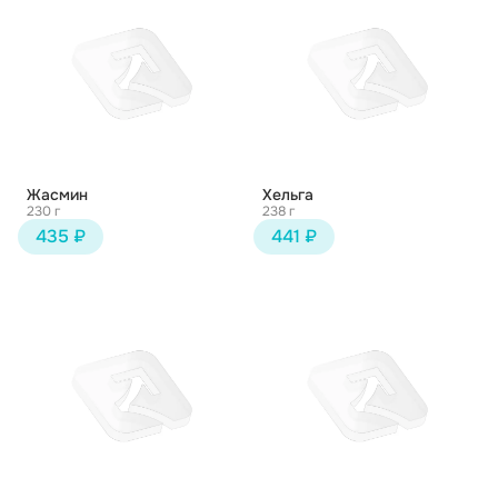
Жасмин
Хельга
230 г
238 г
435 ₽
441 ₽