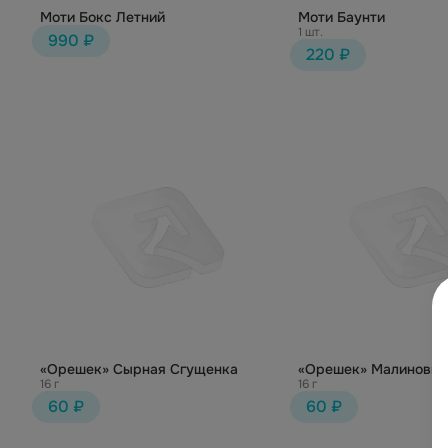
Моти Бокс Летний
Моти Баунти
1 шт.
990 ₽
220 ₽
«Орешек» Сырная Сгущенка
«Орешек» Малиновый
16 г
16 г
60 ₽
60 ₽