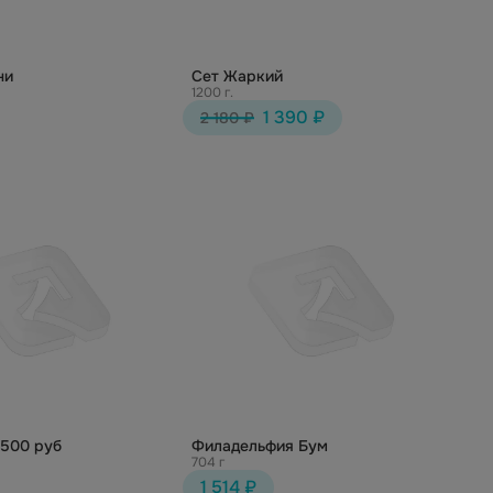
ни
Сет Жаркий
1200 г.
1 390 ₽
2 180 ₽
1500 руб
Филадельфия Бум
704 г
1 514 ₽