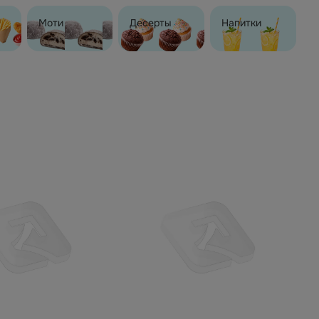
Моти
Десерты
Напитки