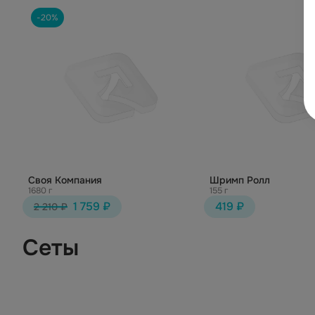
-20%
Своя Компания
Шримп Ролл
1680 г
155 г
1 759 ₽
419 ₽
2 210 ₽
Сеты