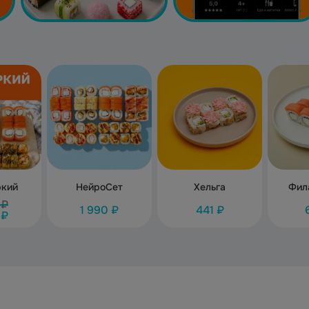
ркий
НейроСет
Хельга
Фил
 ₽
1 990 ₽
441 ₽
 ₽