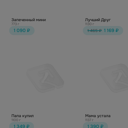
Запеченный мини
Лучший Друг
773 г
1130 г
1 090 ₽
1 169 ₽
1 465 ₽
Папа купил
Мама устала
1100 г
1137 г
1 349 ₽
1 390 ₽