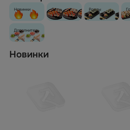
Новинки
Сеты
Роллы
Г
р
Дополнитель
но
Новинки