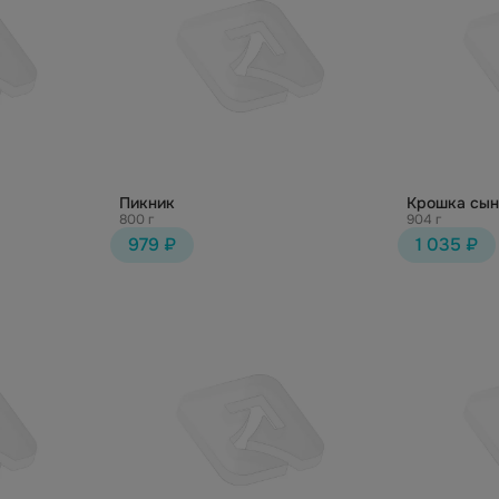
Пикник
Крошка сын
800 г
904 г
979 ₽
1 035 ₽