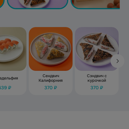
Сендвич
Сэндвич с
адельфия
Калифорния
курочкой
639 ₽
370 ₽
370 ₽