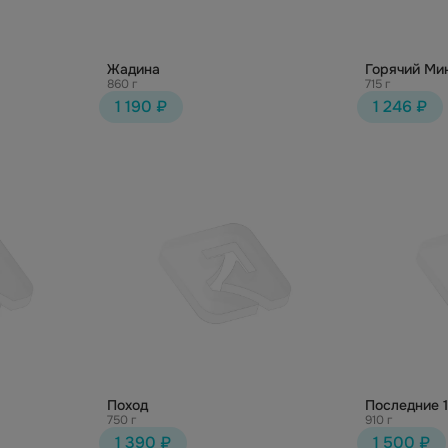
Жадина
Горячий Ми
860 г
715 г
1 190 ₽
1 246 ₽
Поход
Последние 
750 г
910 г
1 390 ₽
1 500 ₽