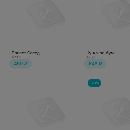
Привет Сосед
Ку-ка-ре-бум
423 г
476 г
490 ₽
649 ₽
-20%