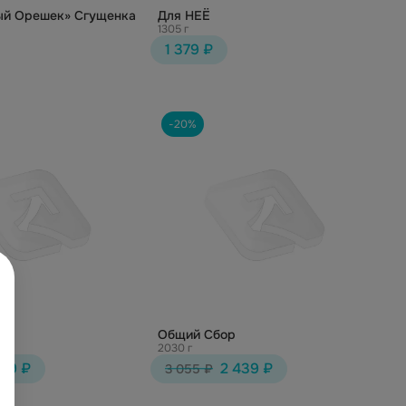
й Орешек» Сгущенка
Для НЕЁ
1305 г
1 379 ₽
-20%
г
Общий Сбор
2030 г
169 ₽
2 439 ₽
3 055 ₽