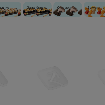
орячие
Запечённые
Онигири
Закуски
оллы
роллы