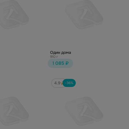
Один дома
910 г
1 085 ₽
4.9
-36%