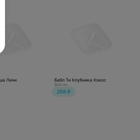
ша Личи
Бабл Ти Клубника Кокос
500 мл.
259 ₽