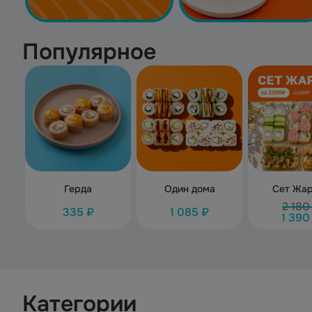
Популярное
Герда
Один дома
Сет Жа
2 180
335 ₽
1 085 ₽
1 390
Категории