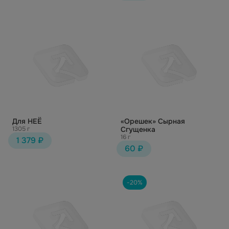
Для НЕЁ
«Орешек» Сырная
1305 г
Сгущенка
16 г
1 379 ₽
60 ₽
-20%