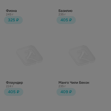
Фиона
Базилио
245 г
235 г
325 ₽
405 ₽
Флаундер
Манго Чили Бекон
224 г
235 г
405 ₽
409 ₽