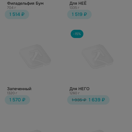
Филадельфия Бум
Для НЕЁ
704 г
1335 г
1 514 ₽
1 519 ₽
-15%
Запеченный
Для НЕГО
1320 г
1260 г
1 570 ₽
1 639 ₽
1 935 ₽