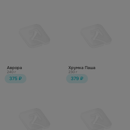
Аврора
Хрумка Паша
240 г
230 г
375 ₽
379 ₽