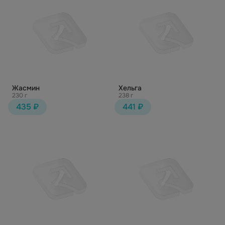
Жасмин
Хельга
230 г
238 г
435 ₽
441 ₽