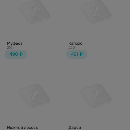
Муфаса
Капохо
210 г
220 г
490 ₽
491 ₽
Нежный лосось
Дарси