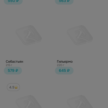
550 ₽
563 ₽
Себастьян
Гильермо
215 г
220 г
579 ₽
645 ₽
4.5