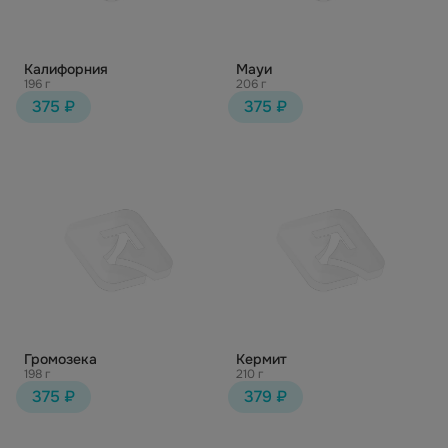
Калифорния
Мауи
196 г
206 г
375 ₽
375 ₽
Громозека
Кермит
198 г
210 г
375 ₽
379 ₽