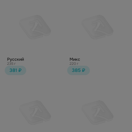
Русский
Микс
235 г
220 г
381 ₽
385 ₽