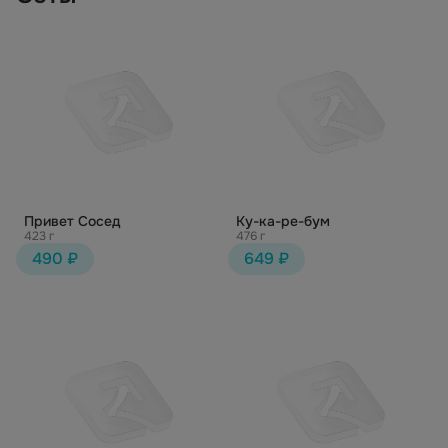
Привет Сосед
Ку-ка-ре-бум
423 г
476 г
490 ₽
649 ₽