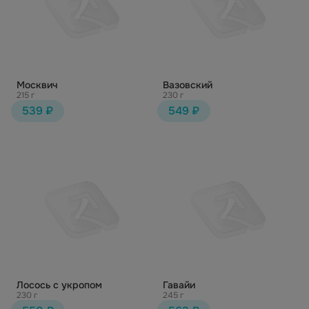
Москвич
Вазовский
215 г
230 г
539 ₽
549 ₽
Лосось с укропом
Гавайи
230 г
245 г