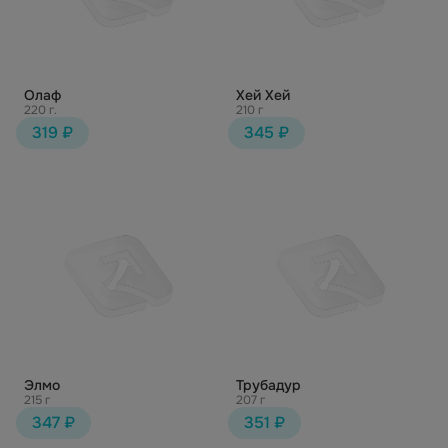
Олаф
Хей Хей
220 г.
210 г
319 ₽
345 ₽
Элмо
Трубадур
215 г
207 г
347 ₽
351 ₽