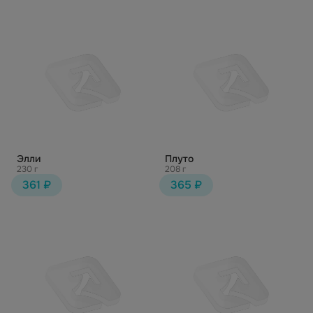
Элли
Плуто
230 г
208 г
361 ₽
365 ₽