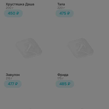
Хрустяшка Даша
Тала
200 г
220 г
450 ₽
475 ₽
Завулон
Фрида
215 г
175 г
477 ₽
485 ₽