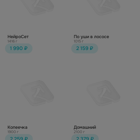
НейроСет
По уши в лососе
1416 г
1015 г
1 990 ₽
2 159 ₽
Копеечка
Домашний
1900 г
2100 г
2 259 ₽
2 379 ₽