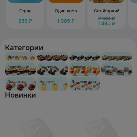
Герда
Один дома
Сет Жаркий
2 180 ₽
335 ₽
1 085 ₽
1 390 ₽
Категории
Новинки
Сеты
Роллы
Горячие роллы
Запечённые
Онигири
Закуски
Моти
роллы
Десерты
Напитки
Дополнительн
о
Новинки