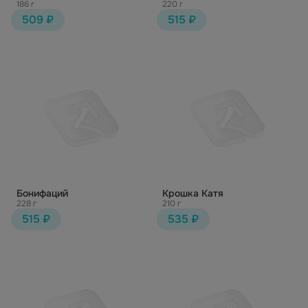
186 г
220 г
509 ₽
515 ₽
Бонифаций
Крошка Катя
228 г
210 г
515 ₽
535 ₽