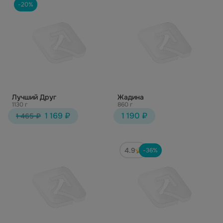
-20%
Лучший Друг
Жадина
1130 г
860 г
1 169 ₽
1 190 ₽
1 465 ₽
4.9
-36%