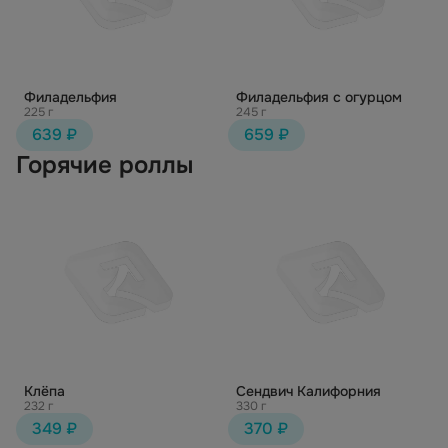
Филадельфия
Филадельфия с огурцом
225 г
245 г
639 ₽
659 ₽
Горячие роллы
Клёпа
Сендвич Калифорния
232 г
330 г
349 ₽
370 ₽