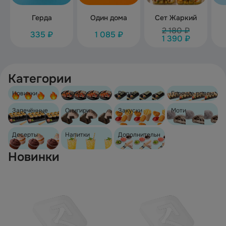
Герда
Один дома
Сет Жаркий
2 180 ₽
335 ₽
1 085 ₽
1 390 ₽
Категории
Новинки
Сеты
Роллы
Горячие роллы
Запечённые
Онигири
Закуски
Моти
роллы
Десерты
Напитки
Дополнительн
о
Новинки