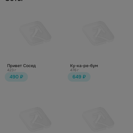
Привет Сосед
Ку-ка-ре-бум
423 г
476 г
490 ₽
649 ₽