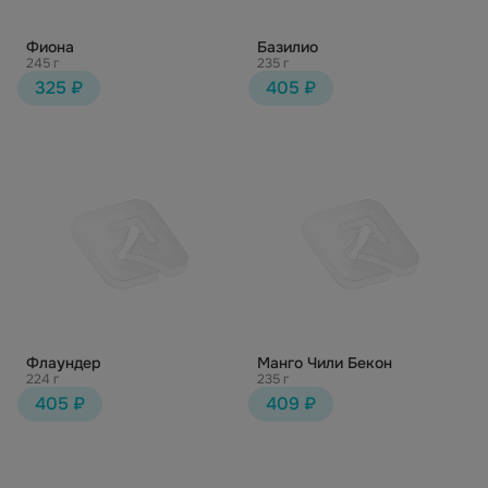
Фиона
Базилио
245 г
235 г
325 ₽
405 ₽
Флаундер
Манго Чили Бекон
224 г
235 г
405 ₽
409 ₽