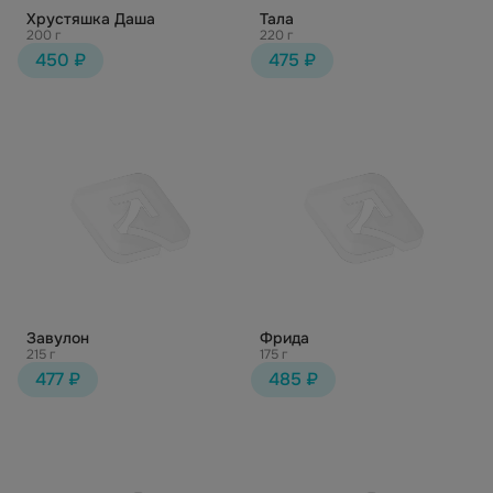
Хрустяшка Даша
Тала
200 г
220 г
450 ₽
475 ₽
Завулон
Фрида
215 г
175 г
477 ₽
485 ₽