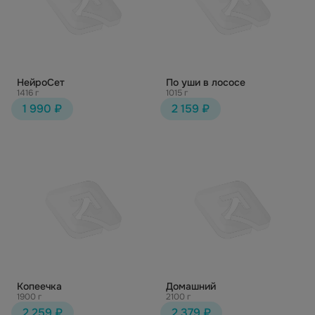
НейроСет
По уши в лососе
1416 г
1015 г
1 990 ₽
2 159 ₽
Копеечка
Домашний
1900 г
2100 г
2 259 ₽
2 379 ₽