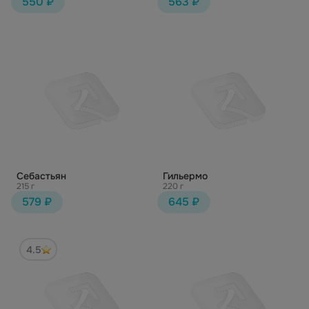
550 ₽
563 ₽
Себастьян
Гильермо
215 г
220 г
579 ₽
645 ₽
4.5