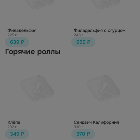
Филадельфия
Филадельфия с огурцом
225 г
245 г
639 ₽
659 ₽
Горячие роллы
Клёпа
Сендвич Калифорния
232 г
330 г
349 ₽
370 ₽