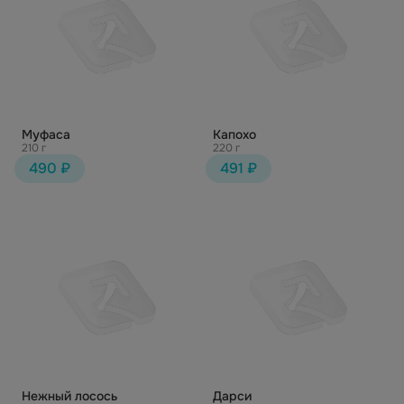
Муфаса
Капохо
210 г
220 г
490 ₽
491 ₽
Нежный лосось
Дарси