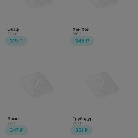
Олаф
Хей Хей
220 г.
210 г
319 ₽
345 ₽
Элмо
Трубадур
215 г
207 г
347 ₽
351 ₽