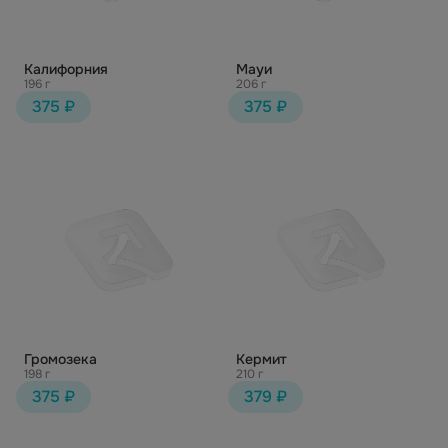
Калифорния
Мауи
196 г
206 г
375 ₽
375 ₽
Громозека
Кермит
198 г
210 г
375 ₽
379 ₽