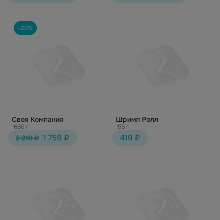
-20%
Своя Компания
Шримп Ролл
1680 г
155 г
1 759 ₽
419 ₽
2 210 ₽