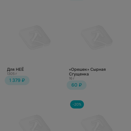
Для НЕЁ
«Орешек» Сырная
1305 г
Сгущенка
16 г
1 379 ₽
60 ₽
-20%