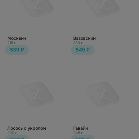
Москвич
Вазовский
215 г
230 г
539 ₽
549 ₽
Лосось с укропом
Гавайи
230 г
245 г