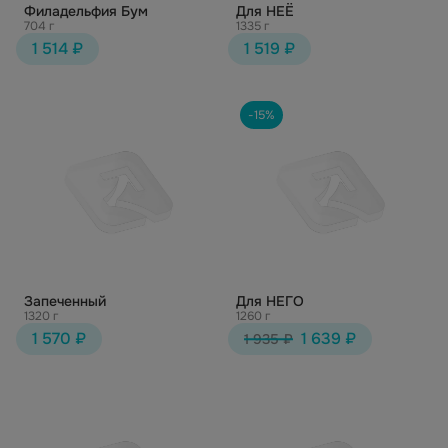
Филадельфия Бум
Для НЕЁ
704 г
1335 г
1 514 ₽
1 519 ₽
-15%
Запеченный
Для НЕГО
1320 г
1260 г
1 570 ₽
1 639 ₽
1 935 ₽