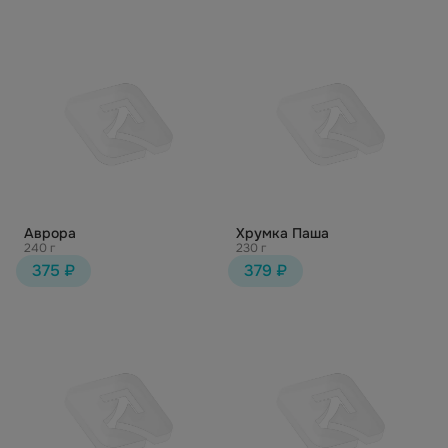
Аврора
Хрумка Паша
240 г
230 г
375 ₽
379 ₽