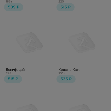
186 г
220 г
509 ₽
515 ₽
Бонифаций
Крошка Катя
228 г
210 г
515 ₽
535 ₽