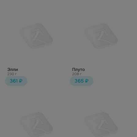
Элли
Плуто
230 г
208 г
361 ₽
365 ₽