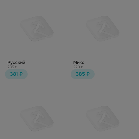
Русский
Микс
235 г
220 г
381 ₽
385 ₽