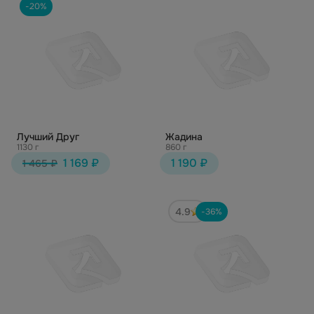
-20%
Лучший Друг
Жадина
1130 г
860 г
1 169 ₽
1 190 ₽
1 465 ₽
4.9
-36%