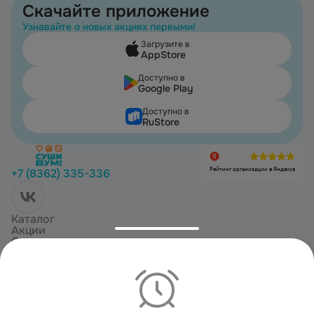
Скачайте приложение
Узнавайте о новых акциях первыми!
Загрузите в
AppStore
Доступно в
Google Play
Доступно в
RuStore
Рейтинг организации в Яндексе
+7 (8362) 335-336
Каталог
Акции
О нас
Отзывы
Доставка и оплата
Copyright ©
2026
«
СушиБум Йошкар-Ола
». Все права защищены
Политика конфиденциальности
Пользовательское соглашение