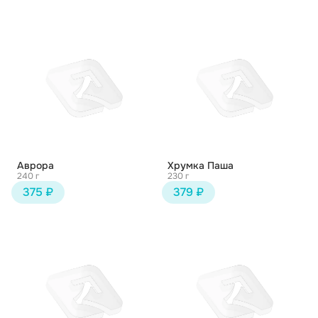
Аврора
Хрумка Паша
240 г
230 г
375 ₽
379 ₽