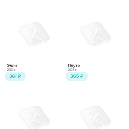
Элли
Плуто
230 г
208 г
361 ₽
365 ₽