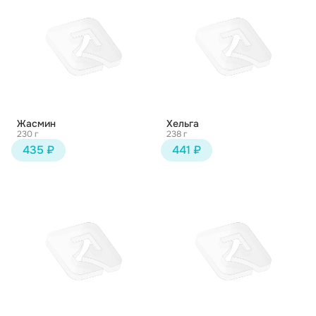
Жасмин
Хельга
230 г
238 г
435 ₽
441 ₽