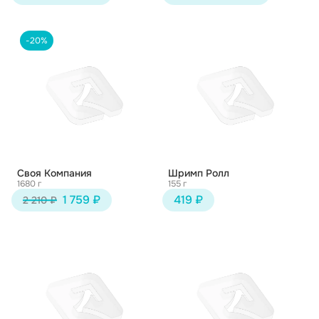
-20%
Своя Компания
Шримп Ролл
1680 г
155 г
1 759 ₽
419 ₽
2 210 ₽