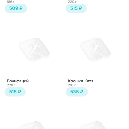
186 г
220 г
509 ₽
515 ₽
Бонифаций
Крошка Катя
228 г
210 г
515 ₽
535 ₽