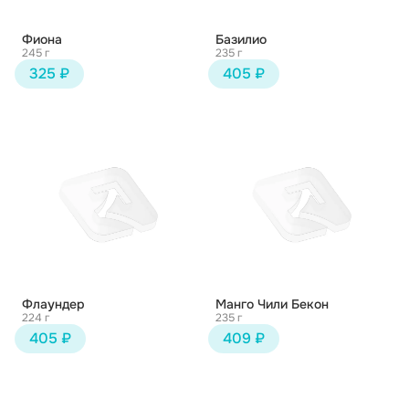
Фиона
Базилио
245 г
235 г
325 ₽
405 ₽
Флаундер
Манго Чили Бекон
224 г
235 г
405 ₽
409 ₽