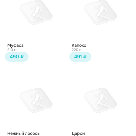
Муфаса
Капохо
210 г
220 г
490 ₽
491 ₽
Нежный лосось
Дарси