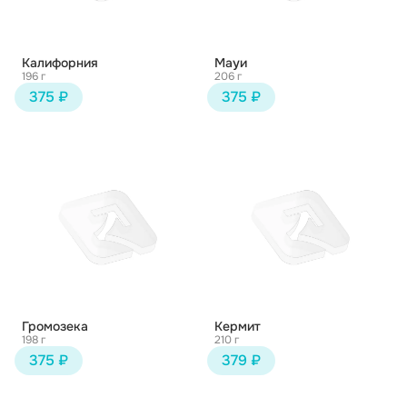
Калифорния
Мауи
196 г
206 г
375 ₽
375 ₽
Громозека
Кермит
198 г
210 г
375 ₽
379 ₽