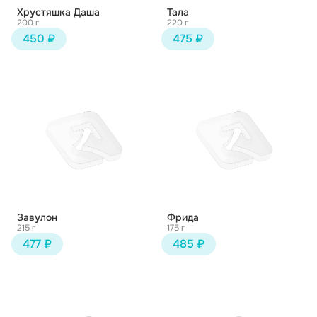
Хрустяшка Даша
Тала
200 г
220 г
450 ₽
475 ₽
Завулон
Фрида
215 г
175 г
477 ₽
485 ₽