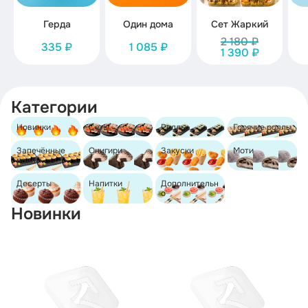
Герда
Один дома
Сет Жаркий
2 180 ₽
335 ₽
1 085 ₽
1 390 ₽
Категории
Новинки
Сеты
Роллы
Горячие роллы
Запечённые
Онигири
Закуски
Моти
роллы
Десерты
Напитки
Дополнительн
о
Новинки