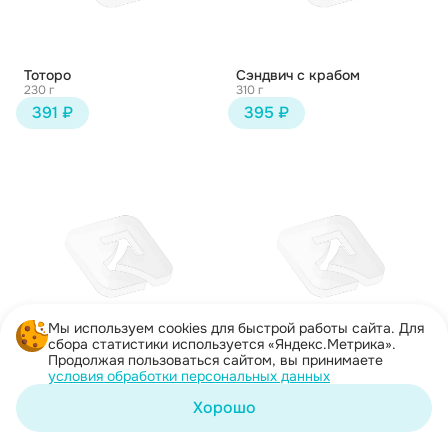
Тоторо
Сэндвич с крабом
230 г
310 г
391 ₽
395 ₽
Мы используем cookies для быстрой работы сайта. Для
сбора статистики используется «Яндекс.Метрика».
Продолжая пользоваться сайтом, вы принимаете
Сырный Иван
Чикен Хот
условия обработки персональных данных
250 г
237 г
395 ₽
401 ₽
Хорошо
Корзина
Каталог
Акции
Профиль