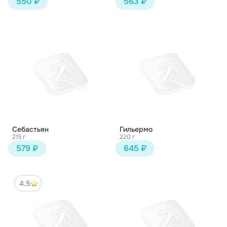
550 ₽
563 ₽
Себастьян
Гильермо
215 г
220 г
579 ₽
645 ₽
4.5