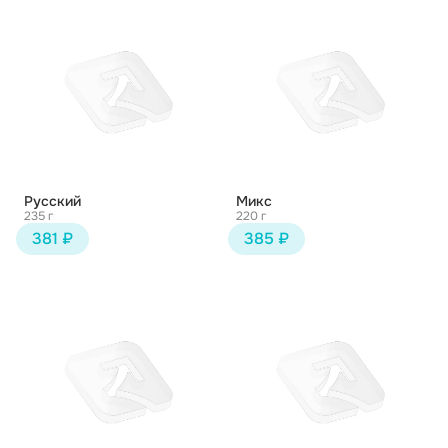
Русский
Микс
235 г
220 г
381 ₽
385 ₽