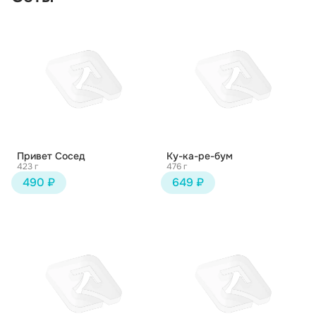
Привет Сосед
Ку-ка-ре-бум
423 г
476 г
490 ₽
649 ₽