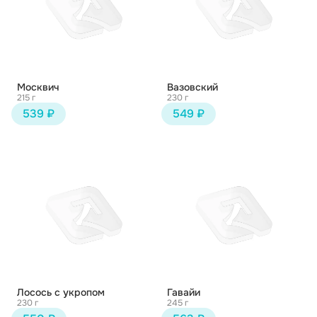
Москвич
Вазовский
215 г
230 г
539 ₽
549 ₽
Лосось с укропом
Гавайи
230 г
245 г