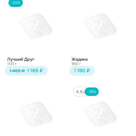
-20%
Лучший Друг
Жадина
1130 г
860 г
1 169 ₽
1 190 ₽
1 465 ₽
4.9
-36%