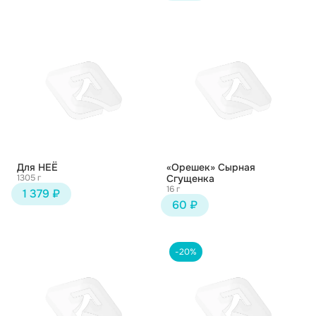
Для НЕЁ
«Орешек» Сырная
1305 г
Сгущенка
16 г
1 379 ₽
60 ₽
-20%