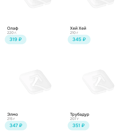
Олаф
Хей Хей
220 г.
210 г
319 ₽
345 ₽
Элмо
Трубадур
215 г
207 г
347 ₽
351 ₽