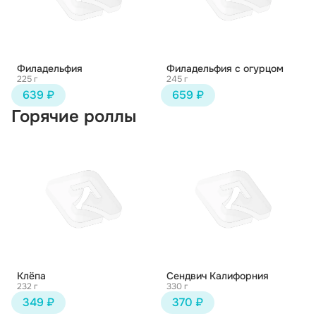
Филадельфия
Филадельфия с огурцом
225 г
245 г
639 ₽
659 ₽
Горячие роллы
Клёпа
Сендвич Калифорния
232 г
330 г
349 ₽
370 ₽