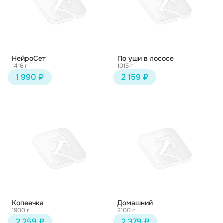
НейроСет
По уши в лососе
1416 г
1015 г
1 990 ₽
2 159 ₽
Копеечка
Домашний
1900 г
2100 г
2 259 ₽
2 379 ₽