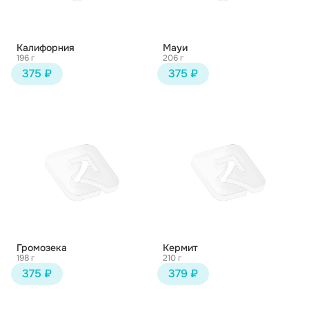
Калифорния
Мауи
196 г
206 г
375 ₽
375 ₽
Громозека
Кермит
198 г
210 г
375 ₽
379 ₽