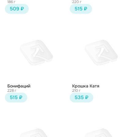
186 г
220 г
509 ₽
515 ₽
Бонифаций
Крошка Катя
228 г
210 г
515 ₽
535 ₽