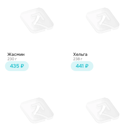
Жасмин
Хельга
230 г
238 г
435 ₽
441 ₽