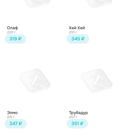
Олаф
Хей Хей
220 г.
210 г
319 ₽
345 ₽
Элмо
Трубадур
215 г
207 г
347 ₽
351 ₽