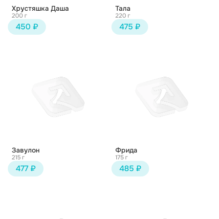
Хрустяшка Даша
Тала
200 г
220 г
450 ₽
475 ₽
Завулон
Фрида
215 г
175 г
477 ₽
485 ₽