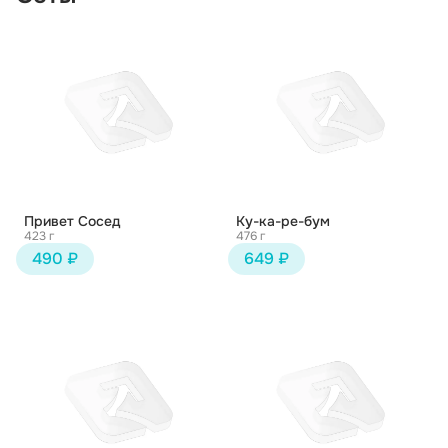
Привет Сосед
Ку-ка-ре-бум
423 г
476 г
490 ₽
649 ₽