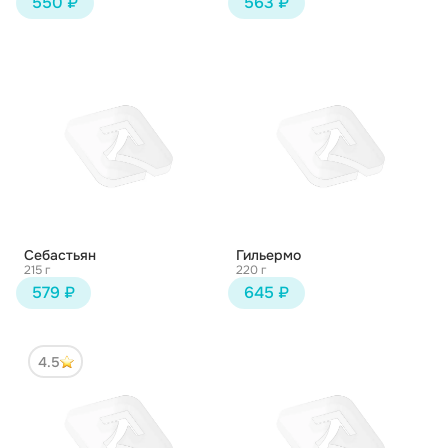
550 ₽
563 ₽
Себастьян
Гильермо
215 г
220 г
579 ₽
645 ₽
4.5