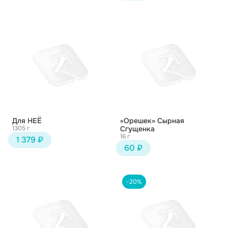
Для НЕЁ
«Орешек» Сырная
1305 г
Сгущенка
16 г
1 379 ₽
60 ₽
-20%