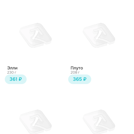
Элли
Плуто
230 г
208 г
361 ₽
365 ₽