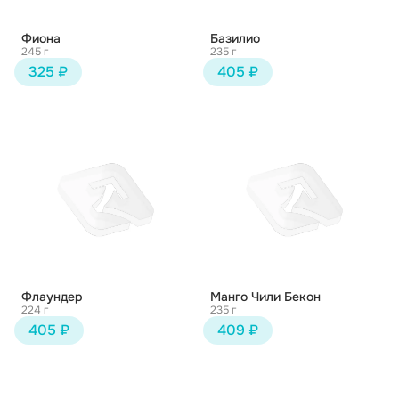
Фиона
Базилио
245 г
235 г
325 ₽
405 ₽
Флаундер
Манго Чили Бекон
224 г
235 г
405 ₽
409 ₽