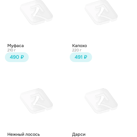
Муфаса
Капохо
210 г
220 г
490 ₽
491 ₽
Нежный лосось
Дарси