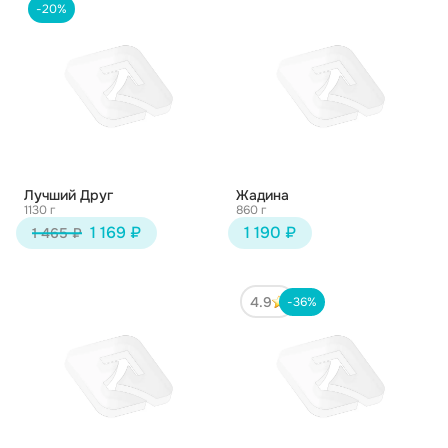
-20%
Лучший Друг
Жадина
1130 г
860 г
1 169 ₽
1 190 ₽
1 465 ₽
4.9
-36%