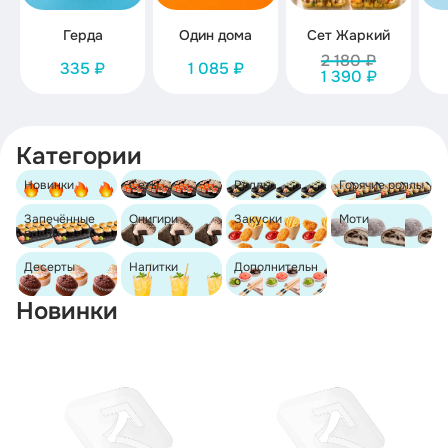
Герда
Один дома
Сет Жаркий
2 180 ₽
335 ₽
1 085 ₽
1 390 ₽
Категории
Новинки
Сеты
Роллы
Горячие роллы
Запечённые
Онигири
Закуски
Моти
роллы
Десерты
Напитки
Дополнительн
о
Новинки