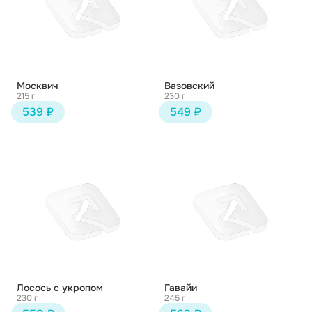
Москвич
Вазовский
215 г
230 г
539 ₽
549 ₽
Лосось с укропом
Гавайи
230 г
245 г