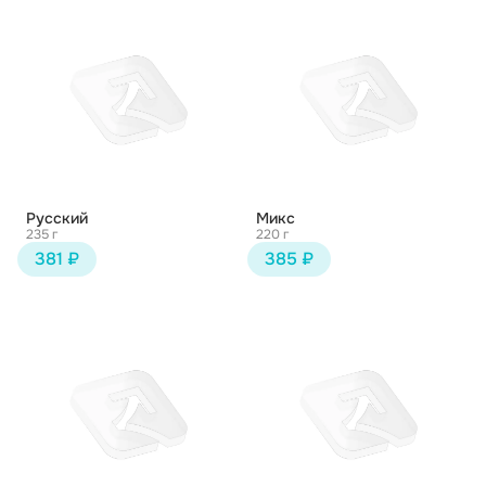
Русский
Микс
235 г
220 г
381 ₽
385 ₽