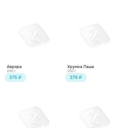
Аврора
Хрумка Паша
240 г
230 г
375 ₽
379 ₽