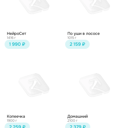
НейроСет
По уши в лососе
1416 г
1015 г
1 990 ₽
2 159 ₽
Копеечка
Домашний
1900 г
2100 г
2 259 ₽
2 379 ₽