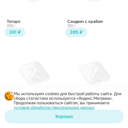
Тоторо
Сэндвич с крабом
230 г
310 г
391 ₽
395 ₽
Мы используем cookies для быстрой работы сайта. Для
сбора статистики используется «Яндекс.Метрика».
Продолжая пользоваться сайтом, вы принимаете
Сырный Иван
Чикен Хот
условия обработки персональных данных
250 г
237 г
395 ₽
401 ₽
Хорошо
Корзина
Каталог
Акции
Профиль