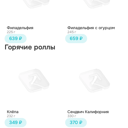
Филадельфия
Филадельфия с огурцом
225 г
245 г
639 ₽
659 ₽
Горячие роллы
Клёпа
Сендвич Калифорния
232 г
330 г
349 ₽
370 ₽