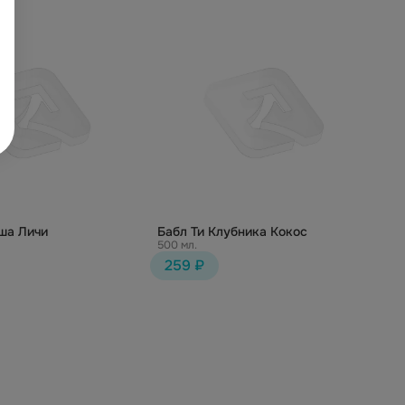
ша Личи
Бабл Ти Клубника Кокос
500 мл.
259 ₽