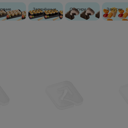
орячие
Запечённые
Онигири
Закуски
оллы
роллы