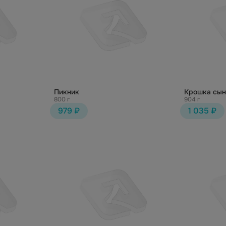
Пикник
Крошка сын
800 г
904 г
979 ₽
1 035 ₽