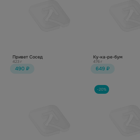
Привет Сосед
Ку-ка-ре-бум
423 г
476 г
490 ₽
649 ₽
-20%