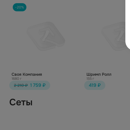
-20%
Своя Компания
Шримп Ролл
1680 г
155 г
1 759 ₽
419 ₽
2 210 ₽
Сеты