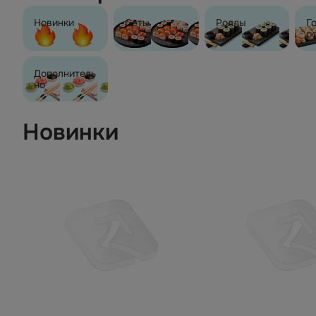
Новинки
Сеты
Роллы
Г
р
Дополнитель
но
Новинки