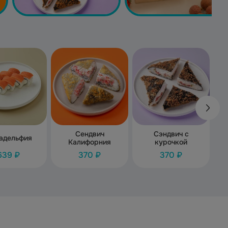
Сендвич
Сэндвич с
адельфия
Калифорния
курочкой
639 ₽
370 ₽
370 ₽