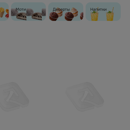
Моти
Десерты
Напитки