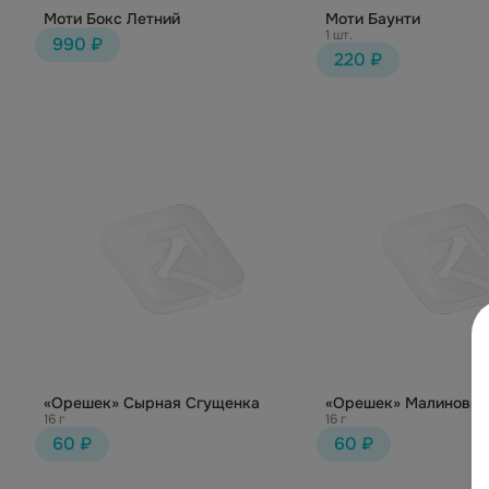
Моти Бокс Летний
Моти Баунти
1 шт.
990 ₽
220 ₽
«Орешек» Сырная Сгущенка
«Орешек» Малиновый
16 г
16 г
60 ₽
60 ₽