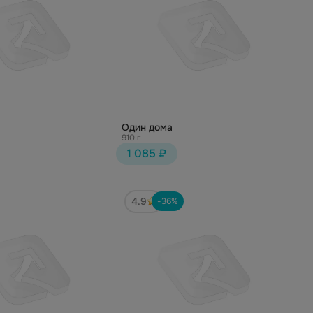
Один дома
910 г
1 085 ₽
4.9
-36%