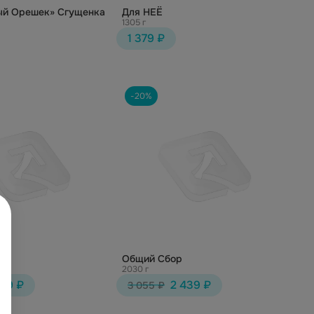
й Орешек» Сгущенка
Для НЕЁ
1305 г
1 379 ₽
-20%
г
Общий Сбор
2030 г
169 ₽
2 439 ₽
3 055 ₽