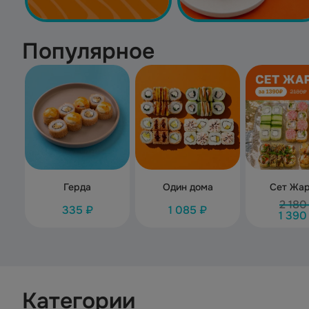
Популярное
Герда
Один дома
Сет Жа
2 180
335 ₽
1 085 ₽
1 390
Категории