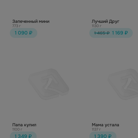
Запеченный мини
Лучший Друг
773 г
1130 г
1 090 ₽
1 169 ₽
1 465 ₽
Папа купил
Мама устала
1100 г
1137 г
1 349 ₽
1 390 ₽