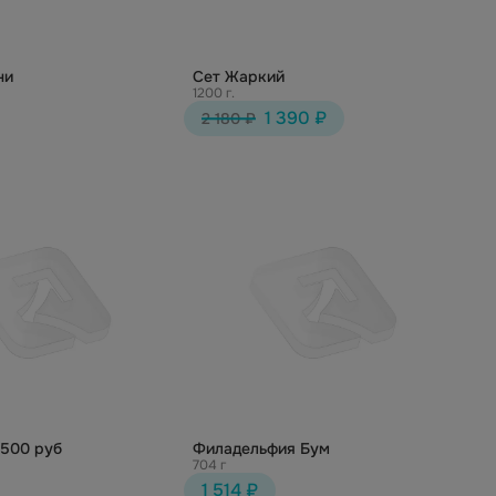
ни
Сет Жаркий
1200 г.
1 390 ₽
2 180 ₽
1500 руб
Филадельфия Бум
704 г
1 514 ₽