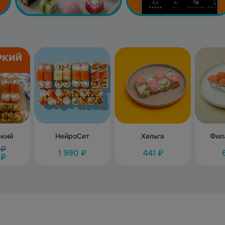
ркий
НейроСет
Хельга
Фил
 ₽
1 990 ₽
441 ₽
 ₽