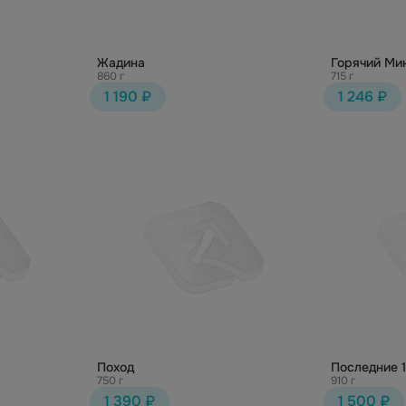
Жадина
Горячий Ми
860 г
715 г
1 190 ₽
1 246 ₽
Поход
Последние 
750 г
910 г
1 390 ₽
1 500 ₽